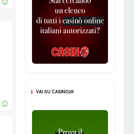
o
p
VAI SU CASINO2K
T
o
p