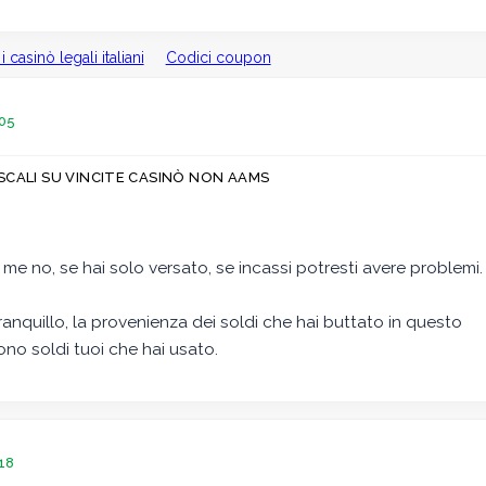
i casinò legali italiani
Codici coupon
:05
ISCALI SU VINCITE CASINÒ NON AAMS
e no, se hai solo versato, se incassi potresti avere problemi.
 tranquillo, la provenienza dei soldi che hai buttato in questo
ono soldi tuoi che hai usato.
:18