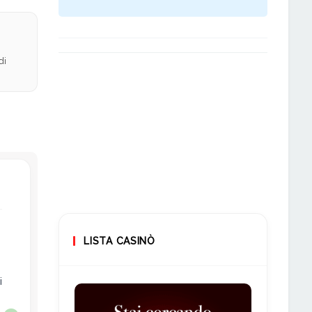
di
LISTA CASINÒ
i
T