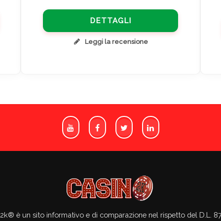
DETTAGLI
Leggi la recensione
2k® è un sito informativo e di comparazione nel rispetto del D.L. 8