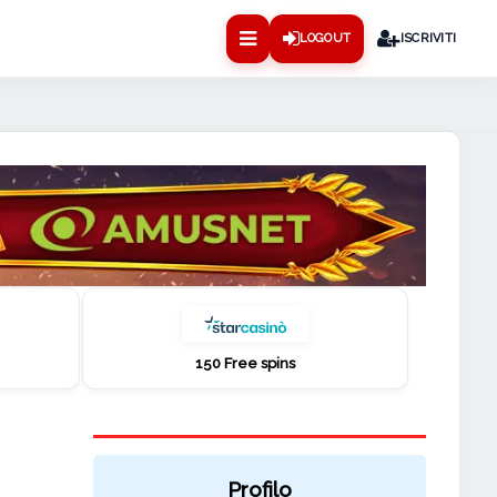
LOGOUT
ISCRIVITI
150 Free spins
Profilo