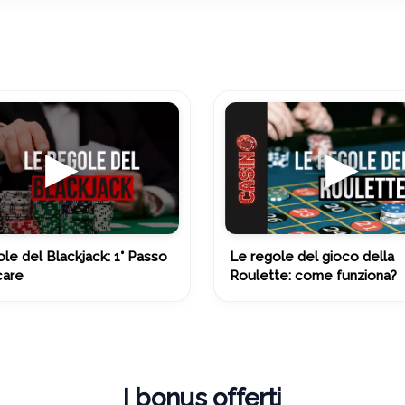
le del Blackjack: 1° Passo
Le regole del gioco della
care
Roulette: come funziona?
I bonus offerti