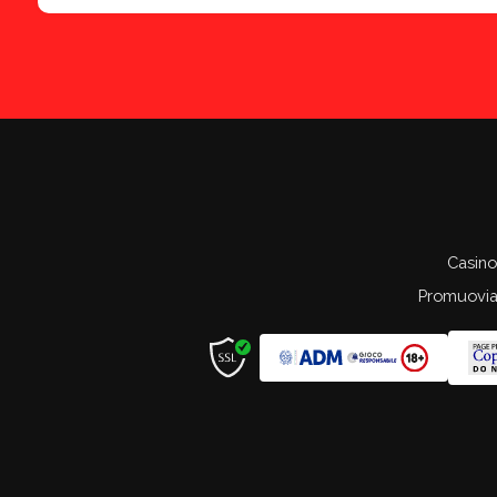
Casino
Promuoviam