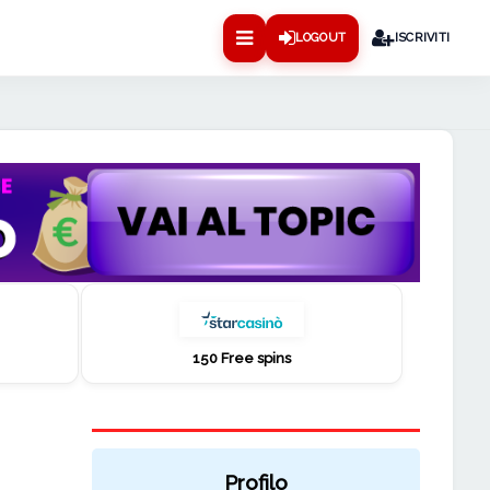
LOGOUT
ISCRIVITI
150 Free spins
Profilo