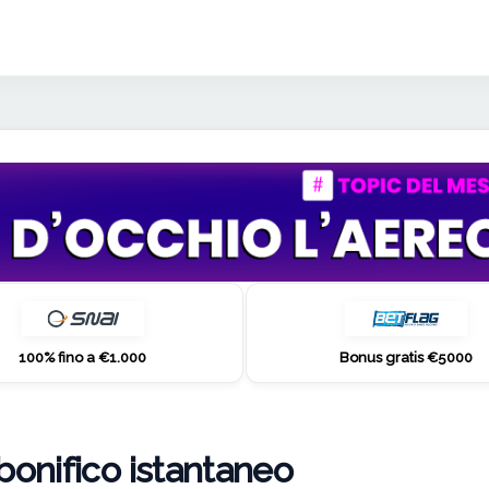
100% fino a €1.000
Bonus gratis €5000
 bonifico istantaneo