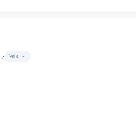
Vai a
ne”