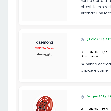
hanno detto di 
attesti la mia re
attendo una loro
M
31 dic 2024, 11:
gaemong
e
s
VINCITA $0.10
RE: ERRORE 27 S
s
Messaggi:
3
DEL FIGLIO
a
g
mi hanno accredi
g
chiudere come ri
i
o
M
04 gen 2025, 11
e
s
RE: ERRORE 27 S
s