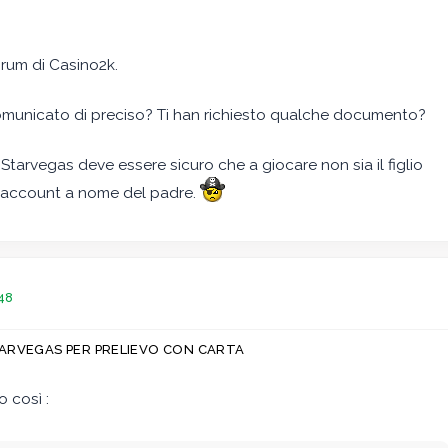
rum di Casino2k.
municato di preciso? Ti han richiesto qualche documento?
a Starvegas deve essere sicuro che a giocare non sia il figlio
 account a nome del padre.
:48
TARVEGAS PER PRELIEVO CON CARTA
 così :