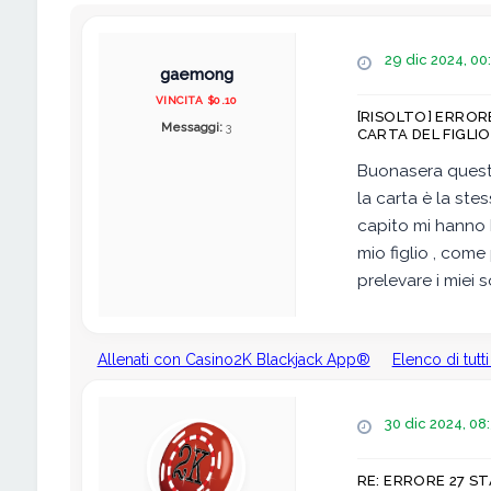
M
29 dic 2024, 00
gaemong
e
s
VINCITA $0.10
[RISOLTO] ERROR
s
Messaggi:
3
CARTA DEL FIGLIO
a
g
Buonasera questa
g
la carta è la ste
i
capito mi hanno 
o
mio figlio , come
prelevare i miei 
Allenati con Casino2K Blackjack App®
Elenco di tutti 
M
30 dic 2024, 08
e
s
RE: ERRORE 27 S
s