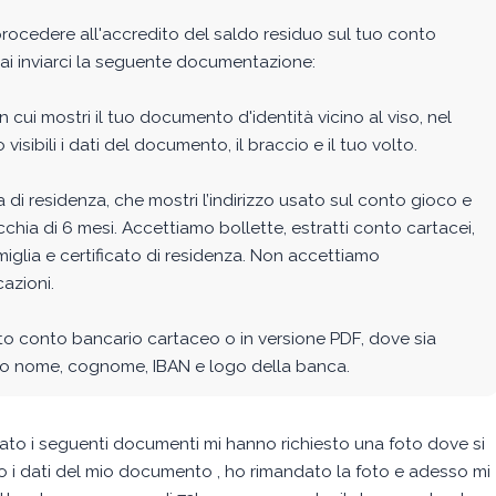
procedere all'accredito del saldo residuo sul tuo conto
ai inviarci la seguente documentazione:
 in cui mostri il tuo documento d'identità vicino al viso, nel
visibili i dati del documento, il braccio e il tuo volto.
 di residenza, che mostri l’indirizzo usato sul conto gioco e
chia di 6 mesi. Accettiamo bollette, estratti conto cartacei,
miglia e certificato di residenza. Non accettiamo
cazioni.
tto conto bancario cartaceo o in versione PDF, dove sia
 tuo nome, cognome, IBAN e logo della banca.
o i seguenti documenti mi hanno richiesto una foto dove si
 i dati del mio documento , ho rimandato la foto e adesso mi