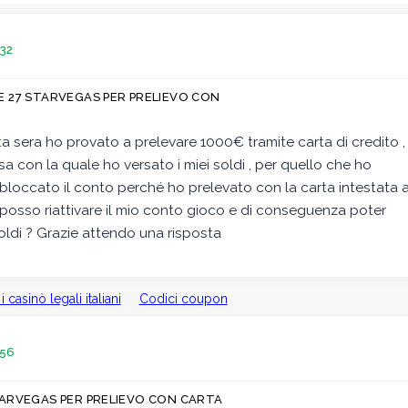
:32
E 27 STARVEGAS PER PRELIEVO CON
 sera ho provato a prelevare 1000€ tramite carta di credito ,
ssa con la quale ho versato i miei soldi , per quello che ho
bloccato il conto perché ho prelevato con la carta intestata 
 posso riattivare il mio conto gioco e di conseguenza poter
soldi ? Grazie attendo una risposta
i casinò legali italiani
Codici coupon
:56
TARVEGAS PER PRELIEVO CON CARTA