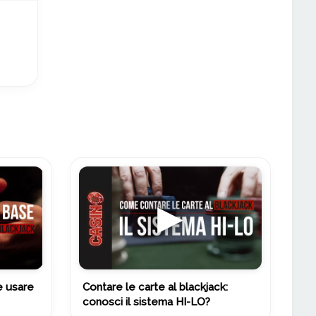
e usare
Contare le carte al blackjack:
conosci il sistema HI-LO?