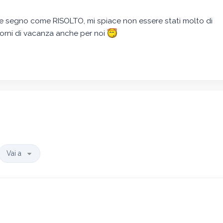
 e segno come RISOLTO, mi spiace non essere stati molto di
orni di vacanza anche per noi
Vai a