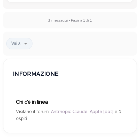
p
2 messaggi • Pagina
1
di
1
Vai a
INFORMAZIONE
Chi c’è in linea
Visitano il forum:
Antrhopic Claude
,
Apple [bot]
e 0
ospiti