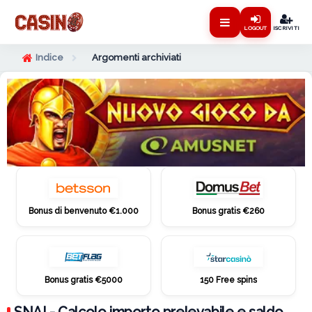
LOGOUT
ISCRIVITI
Indice
Argomenti archiviati
Bonus di benvenuto €1.000
Bonus gratis €260
Bonus gratis €5000
150 Free spins
SNAI - Calcolo importo prelevabile e saldo