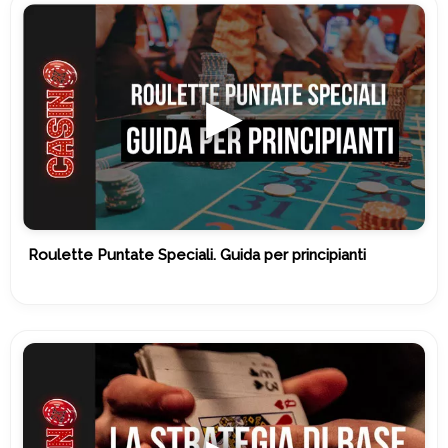
Roulette Puntate Speciali. Guida per principianti