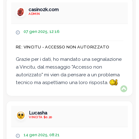
casino2k.com
ADMIN
M
07 gen 2025, 12:16
e
s
RE: VINCITU - ACCESSO NON AUTORIZZATO
s
a
Grazie per i dati, ho mandato una segnalazione
g
a Vincitu, dal messaggio "Accesso non
g
i
autorizzato" mi vien da pensare a un problema
o
tecnico ma aspettiamo una loro risposta.
T
o
p
Lucasha
VINCITA $0.20
M
14 gen 2025, 08:21