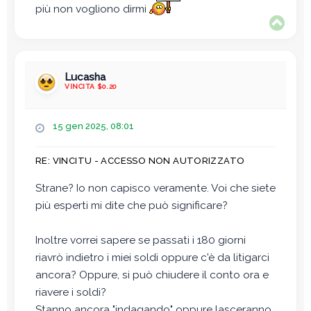
più non vogliono dirmi
T
o
p
Lucasha
VINCITA $0.20
M
15 gen 2025, 08:01
e
s
RE: VINCITU - ACCESSO NON AUTORIZZATO
s
a
Strane? Io non capisco veramente. Voi che siete
g
più esperti mi dite che può significare?
g
i
o
Inoltre vorrei sapere se passati i 180 giorni
riavrò indietro i miei soldi oppure c'è da litigarci
ancora? Oppure, si può chiudere il conto ora e
riavere i soldi?
Stanno ancora "indagando" oppure lasceranno