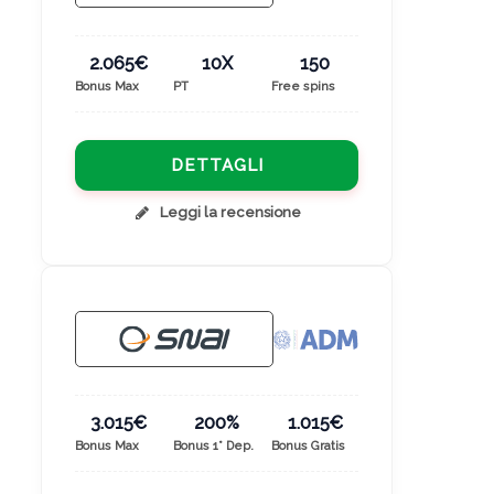
2.065€
10X
150
Bonus Max
PT
Free spins
DETTAGLI
Leggi la recensione
3.015€
200%
1.015€
Bonus Max
Bonus 1° Dep.
Bonus Gratis