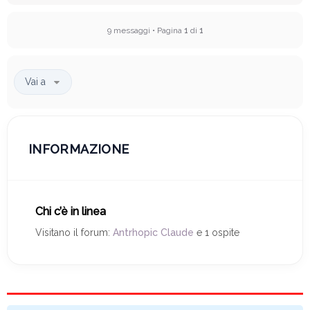
9 messaggi • Pagina
1
di
1
Vai a
INFORMAZIONE
Chi c’è in linea
Visitano il forum:
Antrhopic Claude
e 1 ospite