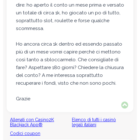
dire: ho aperto il conto un mese prima e versato
un totale di circa 1k, ho giocato un po di tutto,
soprattutto slot, roulette e forse qualche
scommessa.
Ho ancora circa 1k dentro ed essendo passato
più di un mese vorrei capire perché ci mettono
così tanto a sbloccarmelo. Che consigliate di
fare? Aspettare 180 giorni? Chiedere la chiusura
del conto? A me interessa soprattutto
recuperare i fondi, visto che non sono pochi.
Grazie
T
o
p
Allenati con Casino2K
Elenco di tutti i casinò
Blackjack App®
legali italiani
Codici coupon