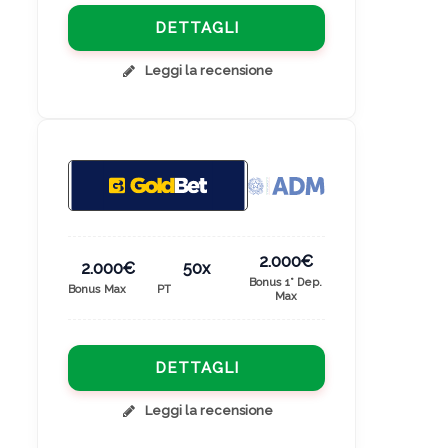
DETTAGLI
Leggi la recensione
2.000€
2.000€
50x
Bonus 1° Dep.
Bonus Max
PT
Max
DETTAGLI
Leggi la recensione