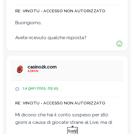
e
s
RE: VINCITU - ACCESSO NON AUTORIZZATO
s
a
Buongiorno,
g
g
i
Avete ricevuto qualche risposta?
o
T
o
p
casino2k.com
ADMIN
M
14 gen 2025, 09:45
e
s
RE: VINCITU - ACCESSO NON AUTORIZZATO
s
a
Mi dicono che hai il conto sospeso per 180
g
giorni a causa di giocate strane al Live, ma di
g
i
o