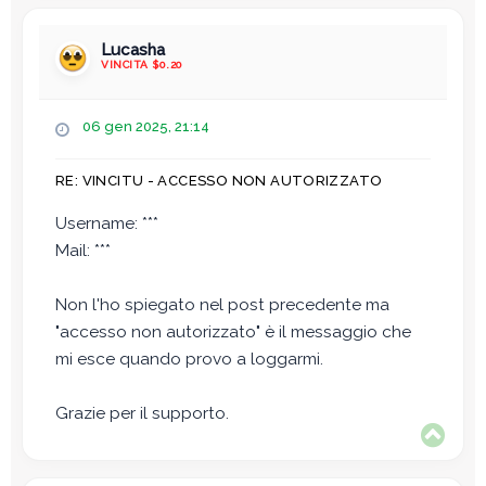
Lucasha
VINCITA $0.20
M
06 gen 2025, 21:14
e
s
RE: VINCITU - ACCESSO NON AUTORIZZATO
s
a
Username: ***
g
Mail: ***
g
i
o
Non l'ho spiegato nel post precedente ma
"accesso non autorizzato" è il messaggio che
mi esce quando provo a loggarmi.
Grazie per il supporto.
T
o
p