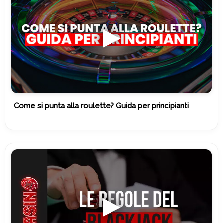
Come si punta alla roulette? Guida per principianti