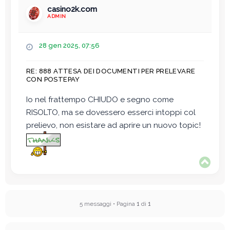
casino2k.com
ADMIN
M
28 gen 2025, 07:56
e
s
RE: 888 ATTESA DEI DOCUMENTI PER PRELEVARE
s
CON POSTEPAY
a
g
Io nel frattempo CHIUDO e segno come
g
RISOLTO, ma se dovessero esserci intoppi col
i
o
prelievo, non esistare ad aprire un nuovo topic!
T
o
p
5 messaggi • Pagina
1
di
1