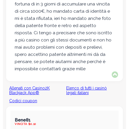
fortuna di in 3 giorni di accumulare una vincita
di circa 1000€, ho mandato carta di identità e
mi è stata rifiutata, ieri ho mandato anche foto
della patente fronte e retro ed aspetto
risposta. Ci tengo a precisare che sono iscritto
a più casino con gli stessi documenti e non ho
mai avuto problemi con depositi e prelievi,
spero accettino patente altrimenti mi dà da
pensare, se potete aiutarmi anche perché è
impossibile contattarli grazie mille
T
o
p
Allenati con Casino2K
Elenco di tutti i casinò
Blackjack App®
legali italiani
Codici coupon
Bene81
VINCITA $0.10