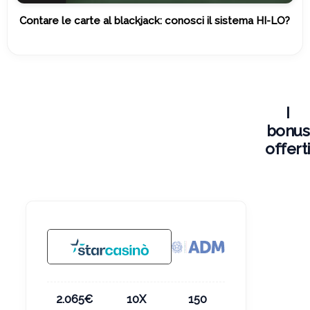
Contare le carte al blackjack: conosci il sistema HI-LO?
I
bonus
offert
2.065€
10X
150