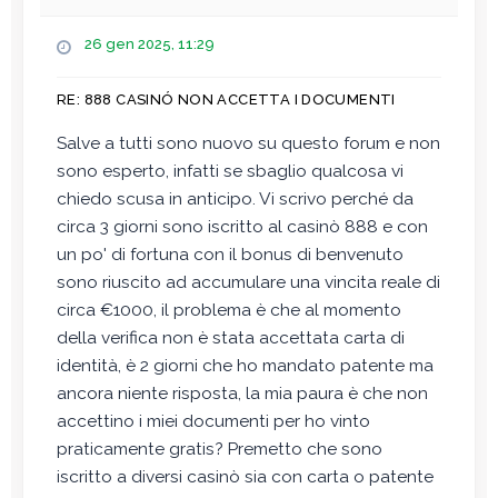
M
26 gen 2025, 11:29
e
s
RE: 888 CASINÓ NON ACCETTA I DOCUMENTI
s
a
Salve a tutti sono nuovo su questo forum e non
g
sono esperto, infatti se sbaglio qualcosa vi
g
i
chiedo scusa in anticipo. Vi scrivo perché da
o
circa 3 giorni sono iscritto al casinò 888 e con
un po' di fortuna con il bonus di benvenuto
sono riuscito ad accumulare una vincita reale di
circa €1000, il problema è che al momento
della verifica non è stata accettata carta di
identità, è 2 giorni che ho mandato patente ma
ancora niente risposta, la mia paura è che non
accettino i miei documenti per ho vinto
praticamente gratis? Premetto che sono
iscritto a diversi casinò sia con carta o patente