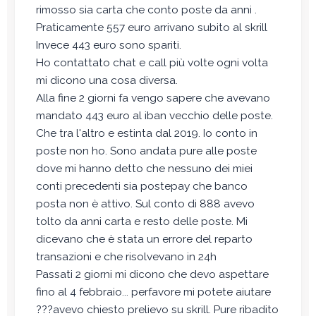
rimosso sia carta che conto poste da anni .
Praticamente 557 euro arrivano subito al skrill
Invece 443 euro sono spariti.
Ho contattato chat e call più volte ogni volta
mi dicono una cosa diversa.
Alla fine 2 giorni fa vengo sapere che avevano
mandato 443 euro al iban vecchio delle poste.
Che tra l'altro e estinta dal 2019. Io conto in
poste non ho. Sono andata pure alle poste
dove mi hanno detto che nessuno dei miei
conti precedenti sia postepay che banco
posta non è attivo. Sul conto di 888 avevo
tolto da anni carta e resto delle poste. Mi
dicevano che è stata un errore del reparto
transazioni e che risolvevano in 24h
Passati 2 giorni mi dicono che devo aspettare
fino al 4 febbraio... perfavore mi potete aiutare
???avevo chiesto prelievo su skrill. Pure ribadito