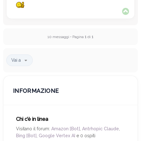
i
T
o
o
p
10 messaggi • Pagina
1
di
1
Vai a
INFORMAZIONE
Chi c’è in linea
Visitano il forum:
Amazon [Bot]
,
Antrhopic Claude
,
Bing [Bot]
,
Google Vertex AI
e 0 ospiti