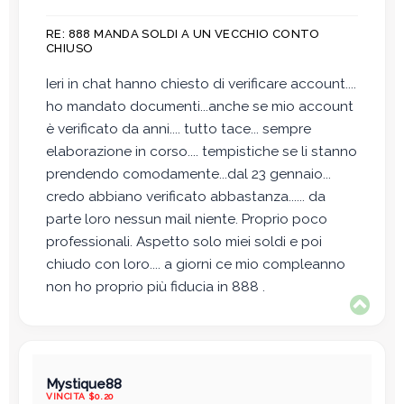
e
s
RE: 888 MANDA SOLDI A UN VECCHIO CONTO
s
CHIUSO
a
g
Ieri in chat hanno chiesto di verificare account....
g
ho mandato documenti...anche se mio account
i
o
è verificato da anni.... tutto tace... sempre
elaborazione in corso.... tempistiche se li stanno
prendendo comodamente...dal 23 gennaio...
credo abbiano verificato abbastanza...... da
parte loro nessun mail niente. Proprio poco
professionali. Aspetto solo miei soldi e poi
chiudo con loro.... a giorni ce mio compleanno
non ho proprio più fiducia in 888 .
T
o
p
Mystique88
VINCITA $0.20