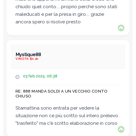
chiudo quel conto.... proprio perché sono stati
maleducati e per la presa in giro.... grazie
ancora spero si risolve presto
T
o
p
Mystique88
VINCITA $0.20
M
03 feb 2025, 06:38
e
s
RE: 888 MANDA SOLDI A UN VECCHIO CONTO
s
CHIUSO
a
g
Stamattina sono entrata per vedere la
g
situazione non ce più scritto sul intero prelievo
i
o
"trasferito" ma c'è scritto elaborazione in corso
T
o