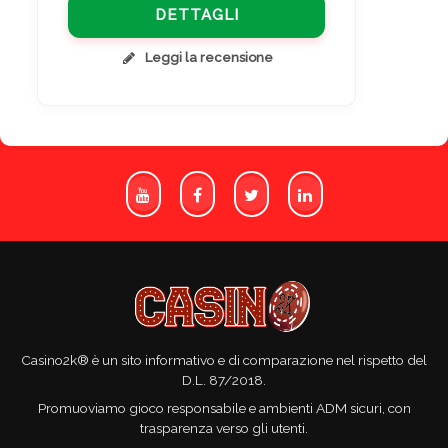
DETTAGLI
Leggi la recensione
Casino2k® è un sito informativo e di comparazione nel rispetto del
D.L. 87/2018.
Promuoviamo gioco responsabile e ambienti ADM sicuri, con
trasparenza verso gli utenti.