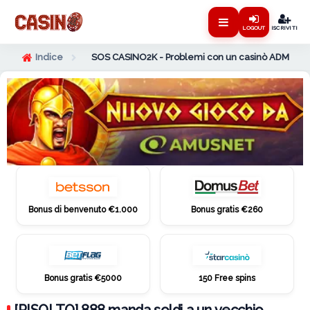
LOGOUT
ISCRIVITI
Indice
SOS CASINO2K - Problemi con un casinò ADM
Bonus di benvenuto €1.000
Bonus gratis €260
Bonus gratis €5000
150 Free spins
[RISOLTO] 888 manda soldi a un vecchio