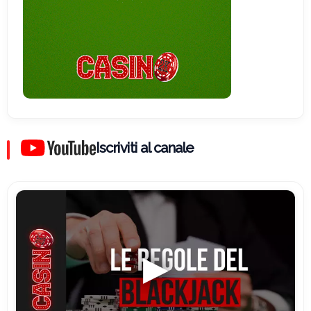
Iscriviti al canale