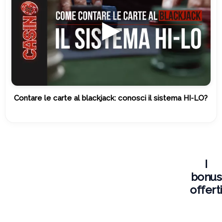
Contare le carte al blackjack: conosci il sistema HI-LO?
I
bonus
offert