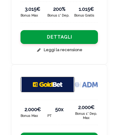
3.015€
200%
1.015€
Bonus Max
Bonus 1° Dep.
Bonus Gratis
DETTAGLI
Leggi la recensione
2.000€
2.000€
50x
Bonus 1° Dep.
Bonus Max
PT
Max