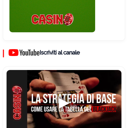
Iscriviti al canale