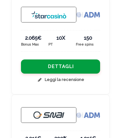
2.065€
10X
150
Bonus Max
PT
Free spins
DETTAGLI
Leggi la recensione