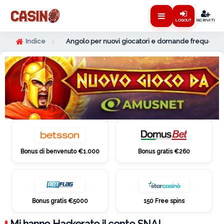
LOGOUT
ISCRIVITI
Indice
Angolo per nuovi giocatori e domande frequenti
Bonus di benvenuto €1.000
Bonus gratis €260
Bonus gratis €5000
150 Free spins
Mi hanno Hackerato il conto SNAI