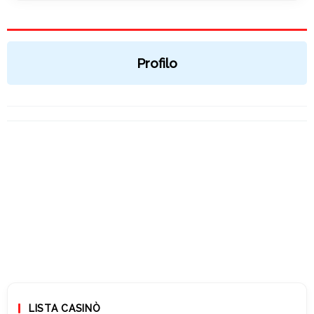
Profilo
LISTA CASINÒ