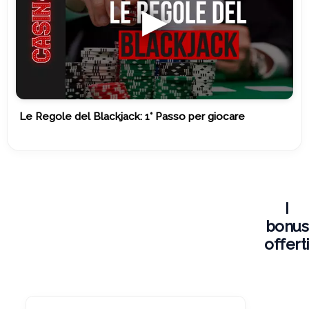
Le Regole del Blackjack: 1° Passo per giocare
I
bonus
offert