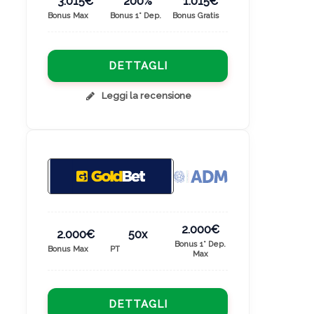
3.015€
200%
1.015€
Bonus Max
Bonus 1° Dep.
Bonus Gratis
DETTAGLI
Leggi la recensione
2.000€
2.000€
50x
Bonus 1° Dep.
Bonus Max
PT
Max
DETTAGLI