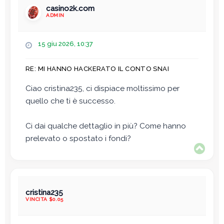
casino2k.com
ADMIN
M
15 giu 2026, 10:37
e
s
RE: MI HANNO HACKERATO IL CONTO SNAI
s
a
Ciao cristina235, ci dispiace moltissimo per
g
quello che ti è successo.
g
i
o
Ci dai qualche dettaglio in più? Come hanno
prelevato o spostato i fondi?
T
o
p
cristina235
VINCITA $0.05