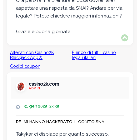
Ora però la mia premura è: cosa dovrei fare?
aspettare una risposta da SNAI? Andare per via
legale? Potete chiedere maggiori informazioni?
Grazie e buona giornata.
T
o
p
Allenati con Casino2K
Elenco di tutti i casinò
Blackjack App®
legali italiani
Codici coupon
casino2k.com
ADMIN
M
31 gen 2025, 23:35
e
s
RE: MI HANNO HACKERATO IL CONTO SNAI
s
a
Takykar ci dispiace per quanto successo.
g