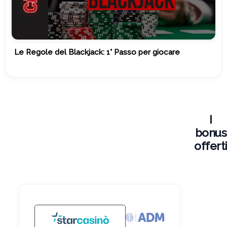
Le Regole del Blackjack: 1° Passo per giocare
I
bonus
offert