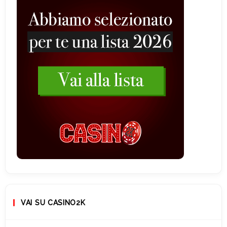
VAI SU CASINO2K