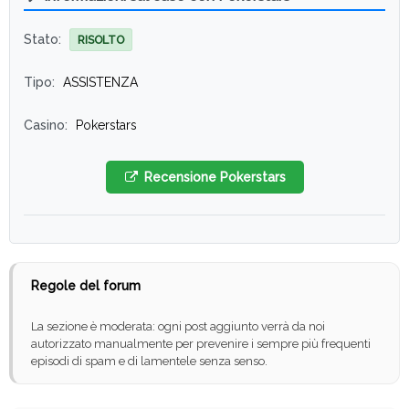
Stato:
RISOLTO
Tipo:
ASSISTENZA
Casino:
Pokerstars
Recensione Pokerstars
Regole del forum
La sezione è moderata: ogni post aggiunto verrà da noi
autorizzato manualmente per prevenire i sempre più frequenti
episodi di spam e di lamentele senza senso.