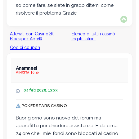
so come fare, se siete in grado ditemi come
risolvere il problema Grazie
T
o
p
Allenati con Casino2K
Elenco di tutti i casinò
Blackjack App®
legali italiani
Codici coupon
Anamnesi
VINCITA $0.10
M
04 feb 2025, 13:33
e
s
POKERSTARS CASINO
s
a
Buongiorno sono nuovo del forum ma
g
approfitto per chiedere assistenza. È da circa
g
i
24 ore che i miei fondi sono bloccati al casinó
o