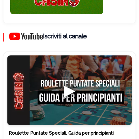
Iscriviti al canale
Roulette Puntate Speciali. Guida per principianti