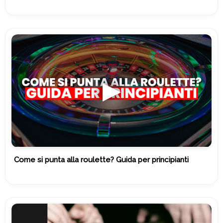
Come si punta alla roulette? Guida per principianti