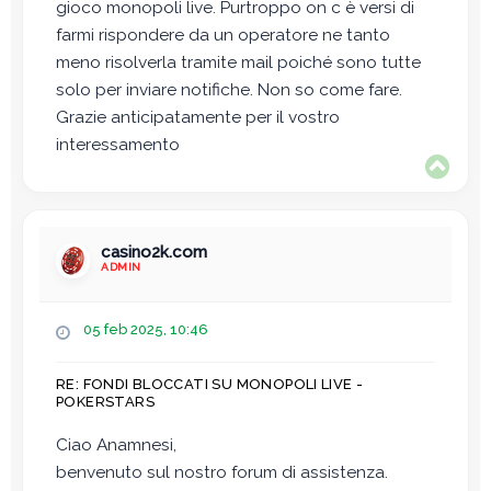
gioco monopoli live. Purtroppo on c è versi di
farmi rispondere da un operatore ne tanto
meno risolverla tramite mail poiché sono tutte
solo per inviare notifiche. Non so come fare.
Grazie anticipatamente per il vostro
interessamento
T
o
p
casino2k.com
ADMIN
M
05 feb 2025, 10:46
e
s
RE: FONDI BLOCCATI SU MONOPOLI LIVE -
s
POKERSTARS
a
g
Ciao Anamnesi,
g
benvenuto sul nostro forum di assistenza.
i