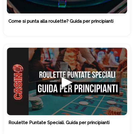
Come si punta alla roulette? Guida per principianti
Roulette Puntate Speciali. Guida per principianti