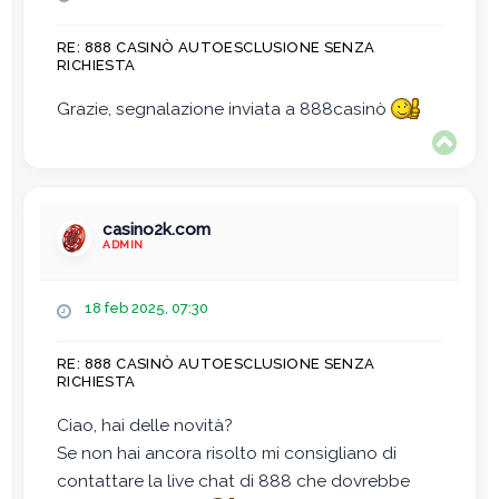
e
s
RE: 888 CASINÒ AUTOESCLUSIONE SENZA
s
RICHIESTA
a
g
Grazie, segnalazione inviata a 888casinò
g
T
i
o
o
p
casino2k.com
ADMIN
M
18 feb 2025, 07:30
e
s
RE: 888 CASINÒ AUTOESCLUSIONE SENZA
s
RICHIESTA
a
g
Ciao, hai delle novità?
g
Se non hai ancora risolto mi consigliano di
i
o
contattare la live chat di 888 che dovrebbe