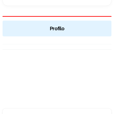
Profilo