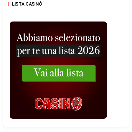
LISTA CASINÒ