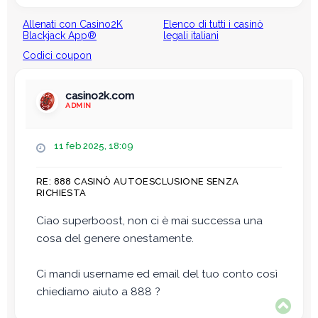
p
Allenati con Casino2K
Elenco di tutti i casinò
Blackjack App®
legali italiani
Codici coupon
casino2k.com
ADMIN
M
11 feb 2025, 18:09
e
s
RE: 888 CASINÒ AUTOESCLUSIONE SENZA
s
RICHIESTA
a
g
Ciao superboost, non ci è mai successa una
g
cosa del genere onestamente.
i
o
Ci mandi username ed email del tuo conto così
chiediamo aiuto a 888 ?
T
o