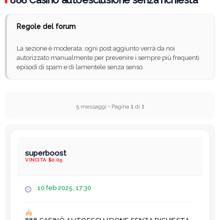
Regole del forum
La sezione è moderata: ogni post aggiunto verrà da noi
autorizzato manualmente per prevenire i sempre più frequenti
episodi di spam e di lamentele senza senso.
5 messaggi • Pagina
1
di
1
superboost
VINCITA $0.05
M
10 feb 2025, 17:30
e
s
s