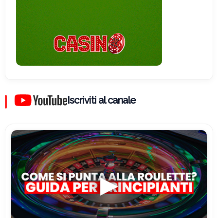
Iscriviti al canale