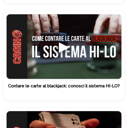
Contare le carte al blackjack: conosci il sistema HI-LO?