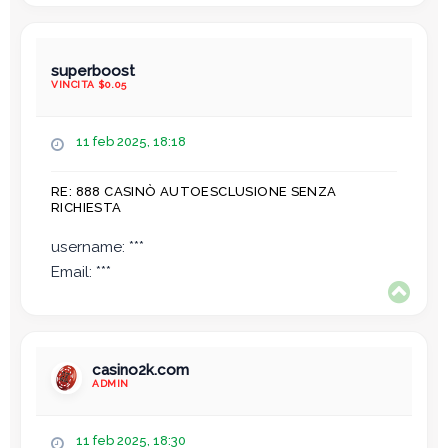
p
superboost
VINCITA $0.05
M
11 feb 2025, 18:18
e
s
RE: 888 CASINÒ AUTOESCLUSIONE SENZA
s
RICHIESTA
a
g
username: ***
g
Email: ***
i
T
o
o
p
casino2k.com
ADMIN
M
11 feb 2025, 18:30