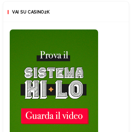
VAI SU CASINO2K