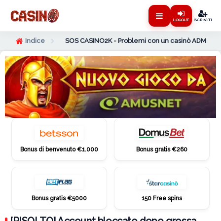
LOGOUT
ISCRIVITI
Indice
SOS CASINO2K - Problemi con un casinò ADM
Bonus di benvenuto €1.000
Bonus gratis €260
Bonus gratis €5000
150 Free spins
[RISOLTO] Account bloccato dopo grossa