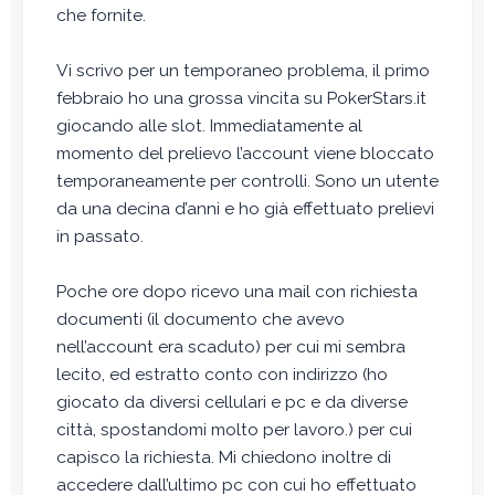
che fornite.
Vi scrivo per un temporaneo problema, il primo
febbraio ho una grossa vincita su PokerStars.it
giocando alle slot. Immediatamente al
momento del prelievo l’account viene bloccato
temporaneamente per controlli. Sono un utente
da una decina d’anni e ho già effettuato prelievi
in passato.
Poche ore dopo ricevo una mail con richiesta
documenti (il documento che avevo
nell’account era scaduto) per cui mi sembra
lecito, ed estratto conto con indirizzo (ho
giocato da diversi cellulari e pc e da diverse
città, spostandomi molto per lavoro.) per cui
capisco la richiesta. Mi chiedono inoltre di
accedere dall’ultimo pc con cui ho effettuato