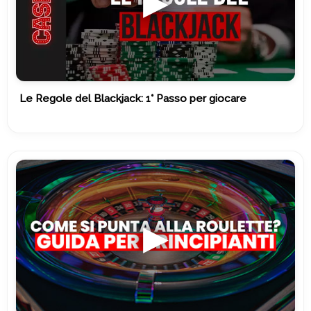
Le Regole del Blackjack: 1° Passo per giocare