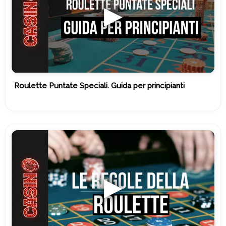
Roulette Puntate Speciali. Guida per principianti