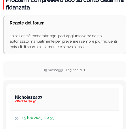
fidanzata
Regole del forum
La sezione è moderata: ogni post aggiunto verrà da noi
autorizzato manualmente per prevenire i sempre più frequenti
episodi di spam e di lamentele senza senso.
19 messaggi • Pagina
1
di
1
Nicholas2403
VINCITA $0.50
M
15 feb 2025, 00:55
e
s