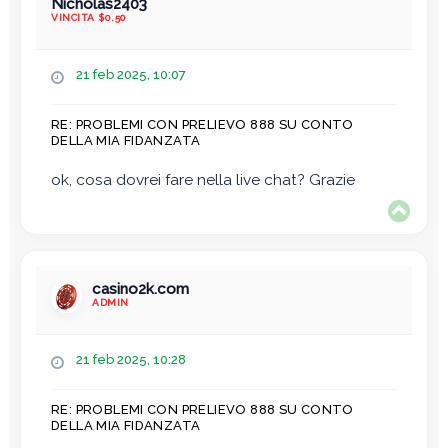
Nicholas2403
VINCITA $0.50
M
21 feb 2025, 10:07
e
s
RE: PROBLEMI CON PRELIEVO 888 SU CONTO
s
DELLA MIA FIDANZATA
a
g
ok, cosa dovrei fare nella live chat? Grazie
g
T
i
o
o
p
casino2k.com
ADMIN
M
21 feb 2025, 10:28
e
s
RE: PROBLEMI CON PRELIEVO 888 SU CONTO
s
DELLA MIA FIDANZATA
a