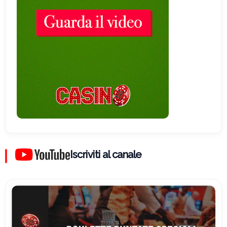
Iscriviti al canale