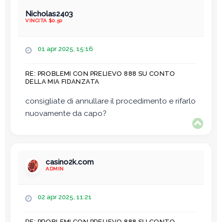
Nicholas2403
VINCITA $0.50
M
01 apr 2025, 15:16
e
s
RE: PROBLEMI CON PRELIEVO 888 SU CONTO
s
DELLA MIA FIDANZATA
a
g
consigliate di annullare il procedimento e rifarlo
g
nuovamente da capo?
i
T
o
o
p
casino2k.com
ADMIN
M
02 apr 2025, 11:21
e
s
RE: PROBLEMI CON PRELIEVO 888 SU CONTO