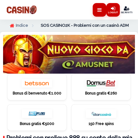
LOGOUT
ISCRIVITI
Indice
SOS CASINO2K - Problemi con un casinò ADM
Bonus di benvenuto €1.000
Bonus gratis €260
Bonus gratis €5000
150 Free spins
Problemi con prelievo 888 su conto della mia