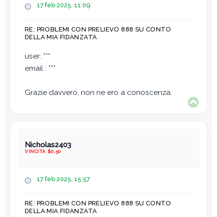
M
17 feb 2025, 11:09
e
s
RE: PROBLEMI CON PRELIEVO 888 SU CONTO
s
DELLA MIA FIDANZATA
a
g
user: ***
g
email : ***
i
o
Grazie davvero, non ne ero a conoscenza.
T
o
p
Nicholas2403
VINCITA $0.50
M
17 feb 2025, 15:57
e
s
RE: PROBLEMI CON PRELIEVO 888 SU CONTO
s
DELLA MIA FIDANZATA
a