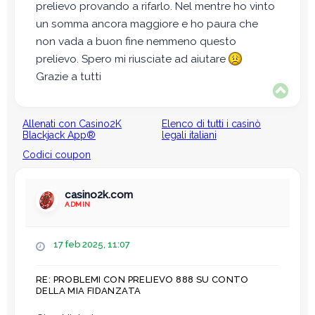
prelievo provando a rifarlo. Nel mentre ho vinto
un somma ancora maggiore e ho paura che
non vada a buon fine nemmeno questo
prelievo. Spero mi riusciate ad aiutare
Grazie a tutti
T
o
p
Allenati con Casino2K
Elenco di tutti i casinò
Blackjack App®
legali italiani
Codici coupon
casino2k.com
ADMIN
M
17 feb 2025, 11:07
e
s
RE: PROBLEMI CON PRELIEVO 888 SU CONTO
s
DELLA MIA FIDANZATA
a
g