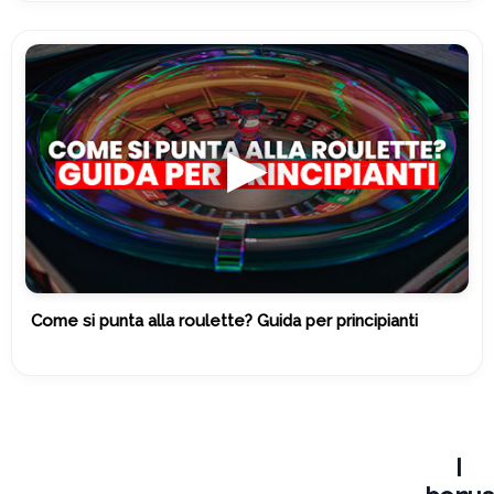
Come si punta alla roulette? Guida per principianti
I