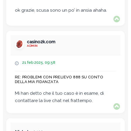
a
g
ok grazie, scusa sono un po’ in ansia ahaha.
g
T
i
o
o
p
casino2k.com
ADMIN
M
21 feb 2025, 09:58
e
s
RE: PROBLEMI CON PRELIEVO 888 SU CONTO
s
DELLA MIA FIDANZATA
a
g
Mi han detto che il tuo caso è in esame, di
g
contattare la live chat nel frattempo.
i
T
o
o
p