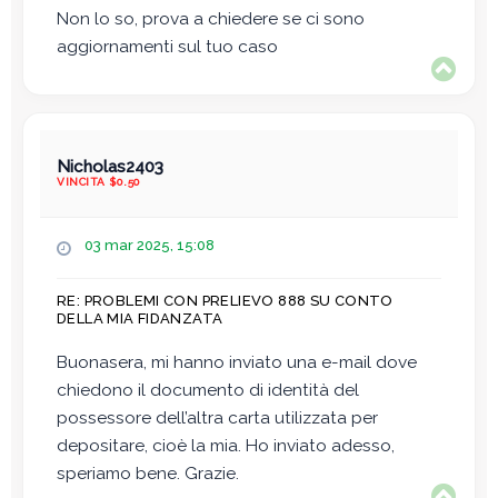
g
Non lo so, prova a chiedere se ci sono
g
aggiornamenti sul tuo caso
i
T
o
o
p
Nicholas2403
VINCITA $0.50
M
03 mar 2025, 15:08
e
s
RE: PROBLEMI CON PRELIEVO 888 SU CONTO
s
DELLA MIA FIDANZATA
a
g
Buonasera, mi hanno inviato una e-mail dove
g
chiedono il documento di identità del
i
o
possessore dell’altra carta utilizzata per
depositare, cioè la mia. Ho inviato adesso,
speriamo bene. Grazie.
T