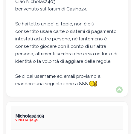
Ciao Nicholas2403,
g
benvenuto sul forum di Casino2k.
i
o
Se hai letto un po' di topic, non è più
consentito usare carte o sistemi di pagamento
intestati ad altre persone, nè tantomeno è
consentito giocare con il conto di un'altra
persona, altrimenti sembra che ci sia un furto di
identità o la volontà di aggirare delle regole.
Se ci dai username ed email proviamo a
mandare una segnalazione a 888
T
o
p
Nicholas2403
VINCITA $0.50