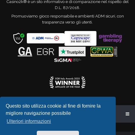
Casino2k® è un sito informativo e di comparazione nel rispetto del
D.L. 87/2018.
Promuoviamo gioco responsabile e ambienti ADM sicuri, con
trasparenza verso gli utenti.
Questo sito utilizza cookie al fine di fornire la
migliore navigazione possibile
Indice
Ulteriori informazioni