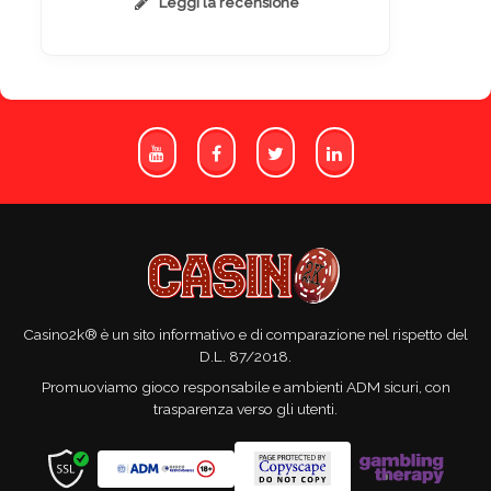
Leggi la recensione
Casino2k® è un sito informativo e di comparazione nel rispetto del
D.L. 87/2018.
Promuoviamo gioco responsabile e ambienti ADM sicuri, con
trasparenza verso gli utenti.