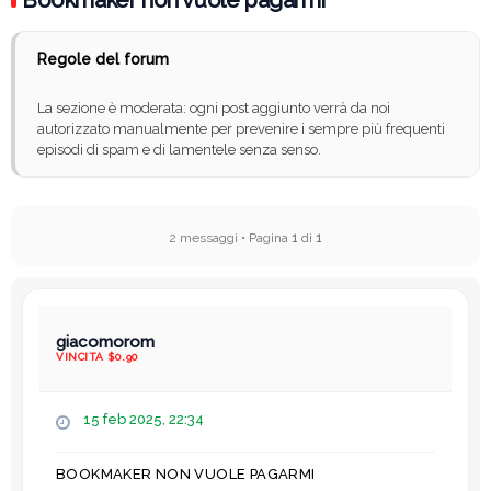
Regole del forum
La sezione è moderata: ogni post aggiunto verrà da noi
autorizzato manualmente per prevenire i sempre più frequenti
episodi di spam e di lamentele senza senso.
2 messaggi • Pagina
1
di
1
giacomorom
VINCITA $0.90
M
15 feb 2025, 22:34
e
s
BOOKMAKER NON VUOLE PAGARMI
s