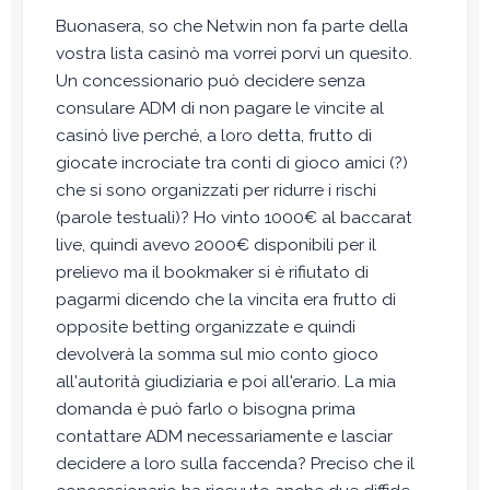
a
Buonasera, so che Netwin non fa parte della
g
vostra lista casinò ma vorrei porvi un quesito.
g
i
Un concessionario può decidere senza
o
consulare ADM di non pagare le vincite al
casinò live perché, a loro detta, frutto di
giocate incrociate tra conti di gioco amici (?)
che si sono organizzati per ridurre i rischi
(parole testuali)? Ho vinto 1000€ al baccarat
live, quindi avevo 2000€ disponibili per il
prelievo ma il bookmaker si è rifiutato di
pagarmi dicendo che la vincita era frutto di
opposite betting organizzate e quindi
devolverà la somma sul mio conto gioco
all'autorità giudiziaria e poi all'erario. La mia
domanda è può farlo o bisogna prima
contattare ADM necessariamente e lasciar
decidere a loro sulla faccenda? Preciso che il