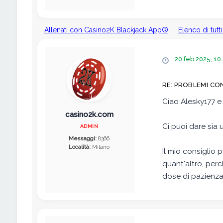
Allenati con Casino2K Blackjack App®
Elenco di tutti 
M
20 feb 2025, 10
e
s
RE: PROBLEMI CO
s
a
Ciao Alesky177 e
g
casino2k.com
g
i
Ci puoi dare sia
ADMIN
o
Messaggi:
8366
Località:
Milano
Il mio consiglio 
quant'altro, perc
dose di pazienza,