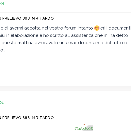
:34
N PRELIEVO 888 IN RITARDO
e di avermi accolta nel vostro forum intanto
ieri i document
iù in elaborazione e ho scritto all assistenza che mi ha detto
 e questa mattina avrei avuto un email di conferma del tutto e
o .
:01
N PRELIEVO 888 IN RITARDO