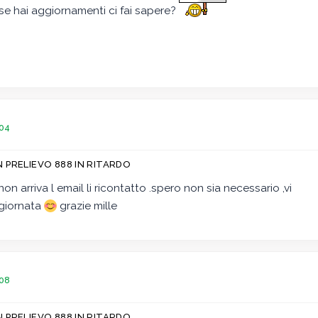
, se hai aggiornamenti ci fai sapere?
:04
N PRELIEVO 888 IN RITARDO
on arriva l email li ricontatto .spero non sia necessario ,vi
 giornata
grazie mille
:08
N PRELIEVO 888 IN RITARDO