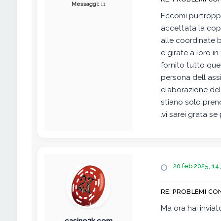
s
Messaggi:
11
a
Eccomi purtroppo
g
accettata la copi
g
i
alle coordinate 
o
e girate a loro 
fornito tutto que
persona dell assi
elaborazione del 
stiano solo pren
.vi sarei grata s
M
20 feb 2025, 14
e
s
RE: PROBLEMI CO
s
a
Ma ora hai invia
g
casino2k.com