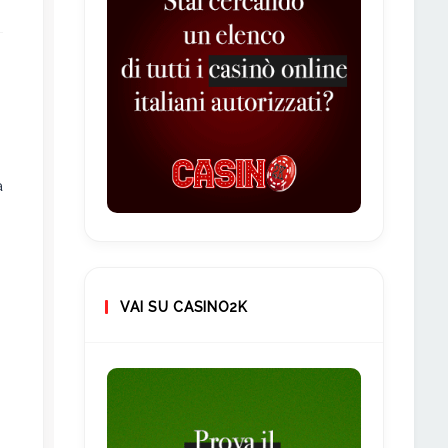
a
VAI SU CASINO2K