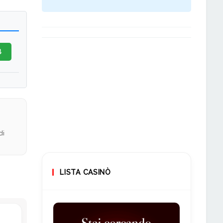
8
di
LISTA CASINÒ