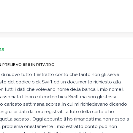
:15
N PRELIEVO 888 IN RITARDO
di nuovo tutto .l estratto conto che tanto non gli serve
sto del codice bick Swift ed un documento richiesto alla
n tutti i dati che volevano nome della banca il mio nome l
 associata l iban e il codice bick Swift ma son gli stessi
 caricato settimana scorsa ,in cui mi richiedevano dicendo
grui ai dati da loro registrati la foto della carta e ho
ella sabato . Oggi appunto li ho rimandati ma non riesco a
 il problema onestamente.il mio estratto conto può non