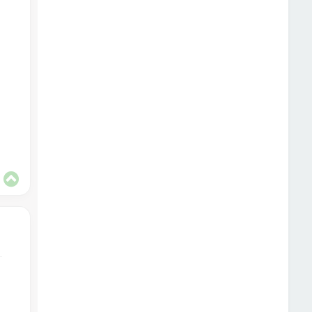
T
o
p