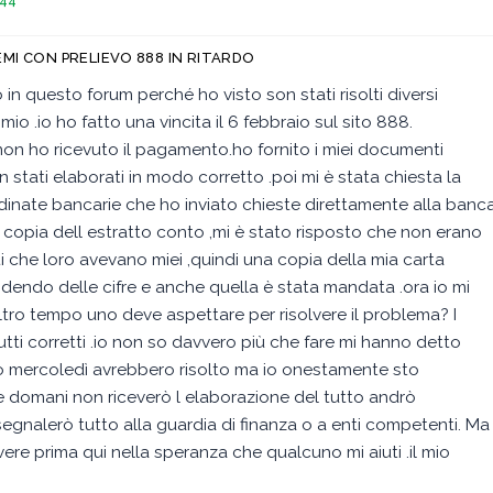
:44
EMI CON PRELIEVO 888 IN RITARDO
in questo forum perché ho visto son stati risolti diversi
 mio .io ho fatto una vincita il 6 febbraio sul sito 888.
on ho ricevuto il pagamento.ho fornito i miei documenti
n stati elaborati in modo corretto .poi mi è stata chiesta la
dinate bancarie che ho inviato chieste direttamente alla banc
e copia dell estratto conto ,mi è stato risposto che non erano
i che loro avevano miei ,quindi una copia della mia carta
ndendo delle cifre e anche quella è stata mandata .ora io mi
tro tempo uno deve aspettare per risolvere il problema? I
tti corretti .io non so davvero più che fare mi hanno detto
 mercoledì avrebbero risolto ma io onestamente sto
domani non riceverò l elaborazione del tutto andrò
egnalerò tutto alla guardia di finanza o a enti competenti. Ma
vere prima qui nella speranza che qualcuno mi aiuti .il mio