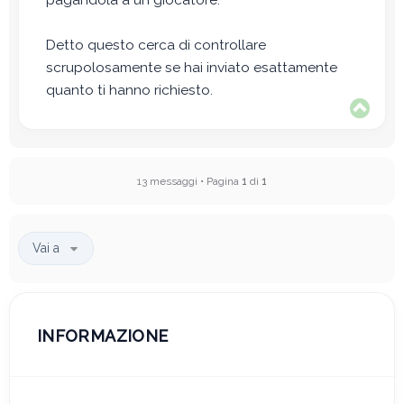
Detto questo cerca di controllare
scrupolosamente se hai inviato esattamente
quanto ti hanno richiesto.
T
o
p
13 messaggi • Pagina
1
di
1
Vai a
INFORMAZIONE