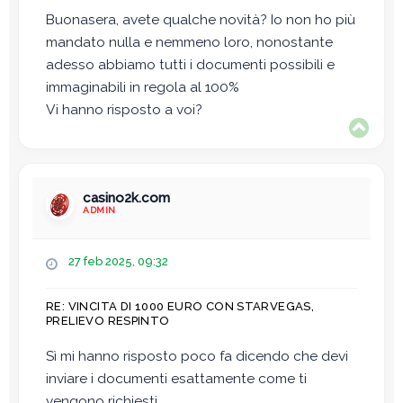
g
Buonasera, avete qualche novità? Io non ho più
g
mandato nulla e nemmeno loro, nonostante
i
o
adesso abbiamo tutti i documenti possibili e
immaginabili in regola al 100%
Vi hanno risposto a voi?
T
o
p
casino2k.com
ADMIN
M
27 feb 2025, 09:32
e
s
RE: VINCITA DI 1000 EURO CON STARVEGAS,
s
PRELIEVO RESPINTO
a
g
Sì mi hanno risposto poco fa dicendo che devi
g
inviare i documenti esattamente come ti
i
o
vengono richiesti.