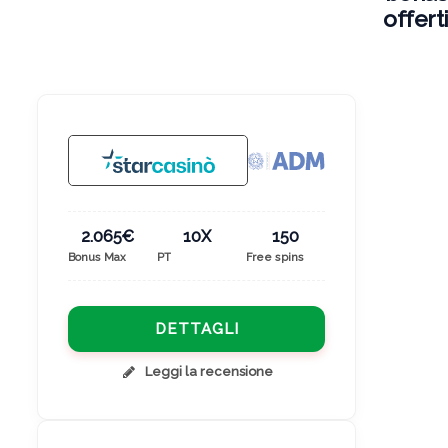
offert
2.065€
10X
150
Bonus Max
PT
Free spins
DETTAGLI
Leggi la recensione