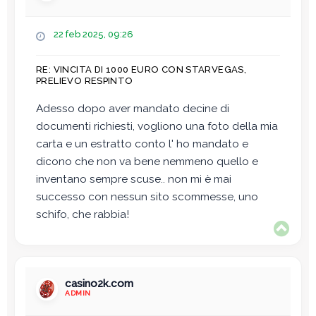
M
22 feb 2025, 09:26
e
s
RE: VINCITA DI 1000 EURO CON STARVEGAS,
s
PRELIEVO RESPINTO
a
g
Adesso dopo aver mandato decine di
g
documenti richiesti, vogliono una foto della mia
i
o
carta e un estratto conto l' ho mandato e
dicono che non va bene nemmeno quello e
inventano sempre scuse.. non mi è mai
successo con nessun sito scommesse, uno
schifo, che rabbia!
T
o
p
casino2k.com
ADMIN