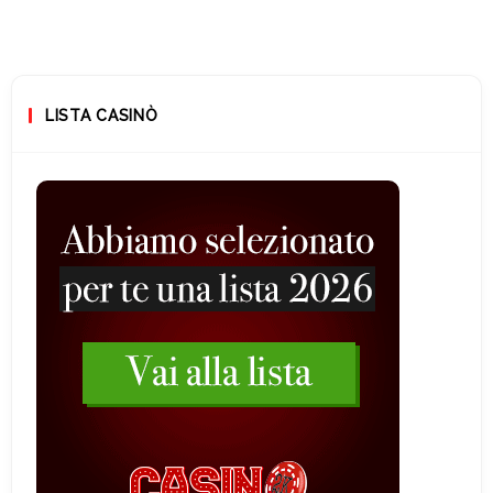
LISTA CASINÒ