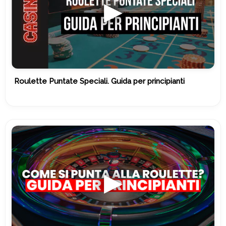
Roulette Puntate Speciali. Guida per principianti