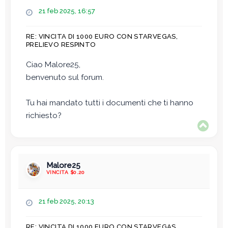
M
21 feb 2025, 16:57
e
s
RE: VINCITA DI 1000 EURO CON STARVEGAS,
s
PRELIEVO RESPINTO
a
g
Ciao Malore25,
g
benvenuto sul forum.
i
o
Tu hai mandato tutti i documenti che ti hanno
richiesto?
T
o
p
Malore25
VINCITA $0.20
M
21 feb 2025, 20:13
e
s
RE: VINCITA DI 1000 EURO CON STARVEGAS,