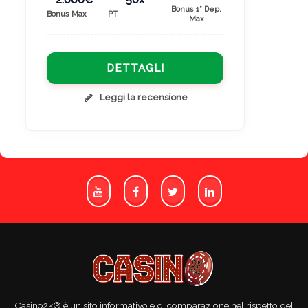
Bonus 1° Dep.
Bonus Max
PT
Max
DETTAGLI
Leggi la recensione
Casino2k® è un sito informativo e di comparazione nel rispetto del