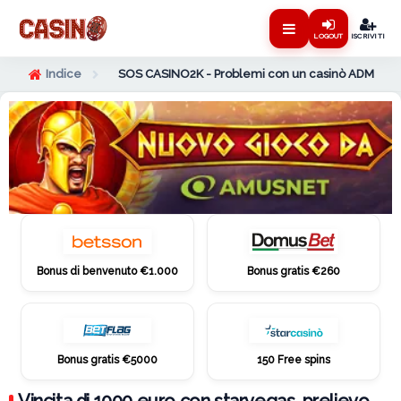
LOGOUT
ISCRIVITI
Indice
SOS CASINO2K - Problemi con un casinò ADM
Bonus di benvenuto €1.000
Bonus gratis €260
Bonus gratis €5000
150 Free spins
Vincita di 1000 euro con starvegas, prelievo