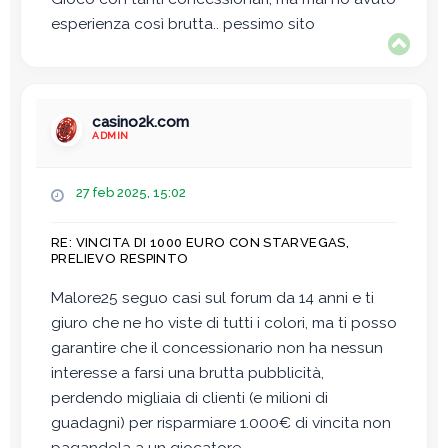
esperienza così brutta.. pessimo sito
T
o
p
casino2k.com
ADMIN
M
27 feb 2025, 15:02
e
s
RE: VINCITA DI 1000 EURO CON STARVEGAS,
s
PRELIEVO RESPINTO
a
g
Malore25 seguo casi sul forum da 14 anni e ti
g
giuro che ne ho viste di tutti i colori, ma ti posso
i
o
garantire che il concessionario non ha nessun
interesse a farsi una brutta pubblicità,
perdendo migliaia di clienti (e milioni di
guadagni) per risparmiare 1.000€ di vincita non
pagandola a un giocatore.