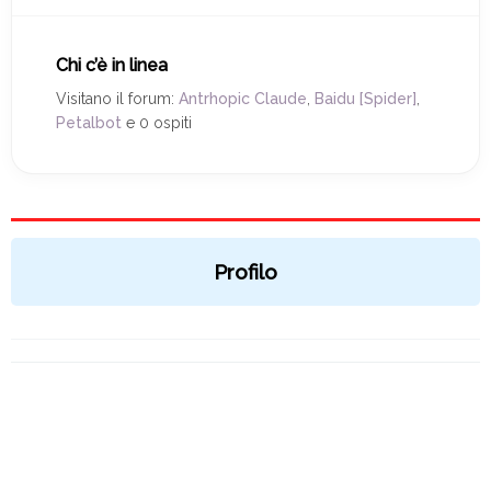
Chi c’è in linea
Visitano il forum:
Antrhopic Claude
,
Baidu [Spider]
,
Petalbot
e 0 ospiti
Profilo