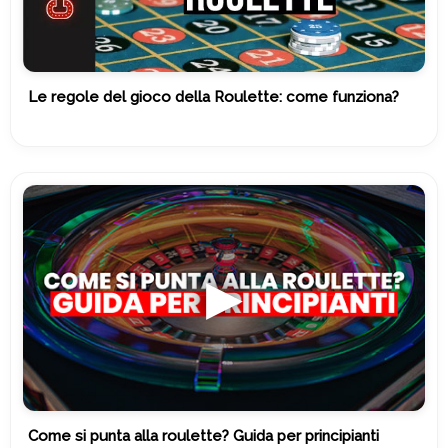
Le regole del gioco della Roulette: come funziona?
Come si punta alla roulette? Guida per principianti