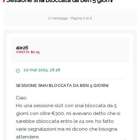
2 messaggi • Pagina
1
di
1
ale26
VINCITA $0.05
M
10 mar 2025, 18:48
e
s
SESSIONE SNAI BLOCCATA DA BEN 5 GIORNI
s
a
Ciao,
g
Ho una sessione slot con snai bloccata da 5
g
i
giorni con oltre €300, mi avevano detto che si
o
sarebbe sbloccata entro le 24 ore, ho fatto
varie segnalazioni ma mi dicono che bisogna
attendere.