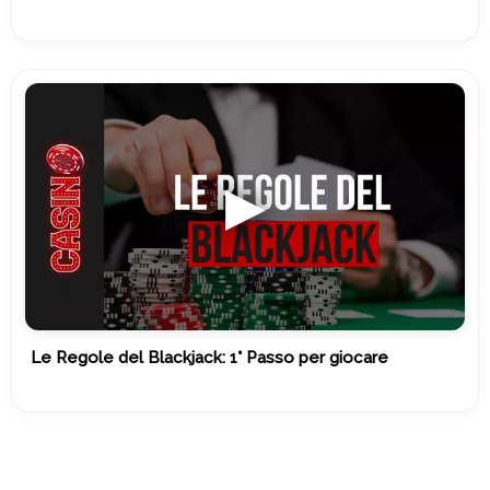
Le Regole del Blackjack: 1° Passo per giocare