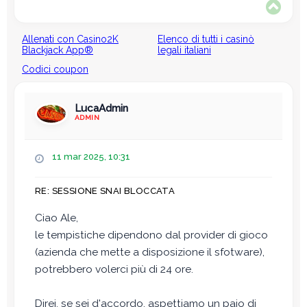
T
o
p
Allenati con Casino2K
Elenco di tutti i casinò
Blackjack App®
legali italiani
Codici coupon
LucaAdmin
ADMIN
M
11 mar 2025, 10:31
e
s
RE: SESSIONE SNAI BLOCCATA
s
a
Ciao Ale,
g
le tempistiche dipendono dal provider di gioco
g
i
(azienda che mette a disposizione il sfotware),
o
potrebbero volerci più di 24 ore.
Direi, se sei d'accordo, aspettiamo un paio di