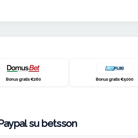
Bonus gratis €260
Bonus gratis €5000
 Paypal su betsson