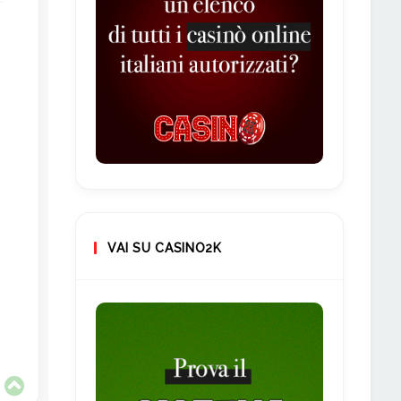
VAI SU CASINO2K
T
o