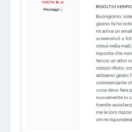
s
VINCITA $0.10
[RISOLTO] VERIF
s
Messaggi:
3
a
Buongiorno, vole
g
giorno fa ho rich
g
i
mi arriva un emai
o
screenshot o foto
stessi nella mail
risposta che non
faccio un altro s
stesso rifiuto, s
abbiamo girato t
commerciante che
cosa devo fare pe
nuovamente lo scr
tramite assistenz
ma le loro rispos
chi mi risponder