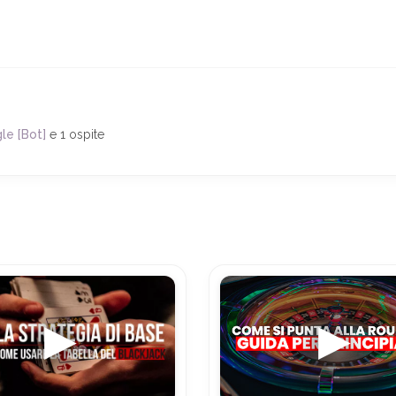
le [Bot]
e 1 ospite