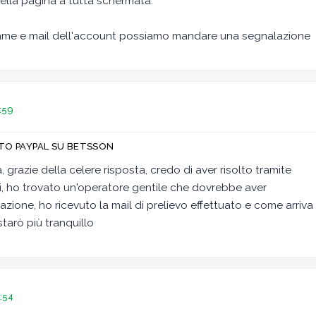
ella pagina a tutta schermata.
name e mail dell'account possiamo mandare una segnalazione
:59
NTO PAYPAL SU BETSSON
grazie della celere risposta, credo di aver risolto tramite
ti, ho trovato un'operatore gentile che dovrebbe aver
azione, ho ricevuto la mail di prelievo effettuato e come arriva
starò più tranquillo
:54