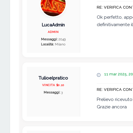
s
RE: VERIFICA CO
s
a
Ok perfetto, appe
g
definitivamente i
LucaAdmin
g
i
ADMIN
o
Messaggi:
2049
Località:
Milano
M
11 mar 2025, 20
Tulioelpratico
e
s
VINCITA $0.10
RE: VERIFICA CO
s
Messaggi:
3
a
Prelievo ricevuto!
g
Grazie ancora
g
i
o