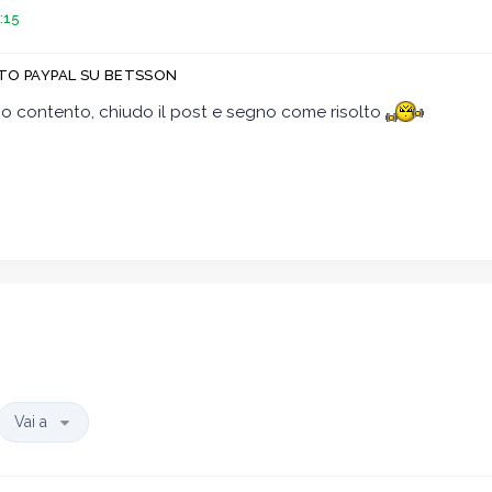
:15
NTO PAYPAL SU BETSSON
o contento, chiudo il post e segno come risolto
Vai a