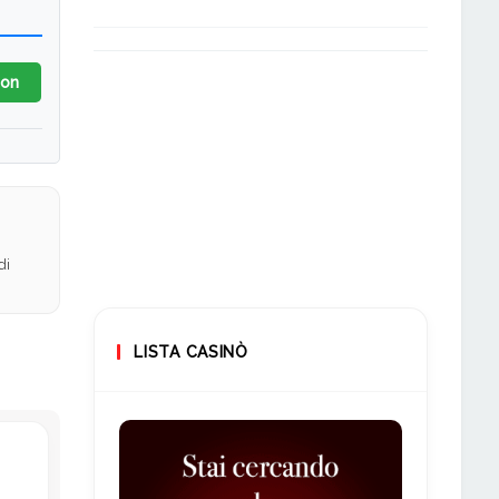
son
di
LISTA CASINÒ