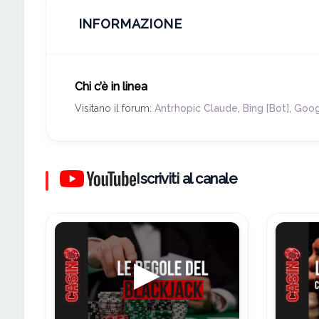
INFORMAZIONE
Chi c’è in linea
Visitano il forum:
Antrhopic Claude
,
Bing [Bot]
,
Goog
Iscriviti al canale