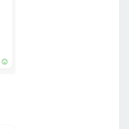
T
o
p