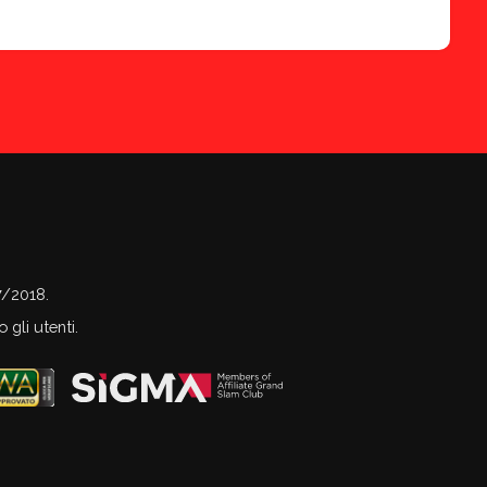
7/2018.
gli utenti.