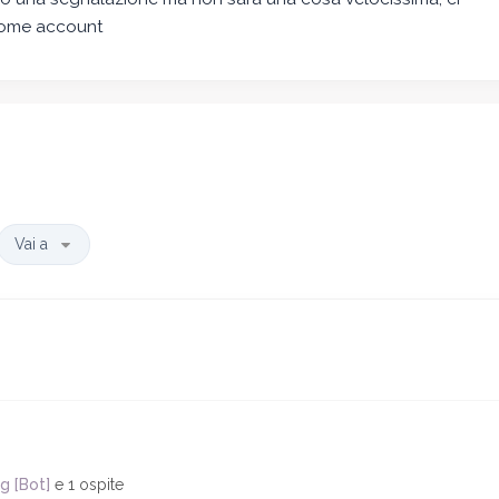
nome account
Vai a
g [Bot]
e 1 ospite