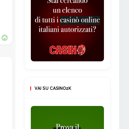
T
o
p
VAI SU CASINO2K