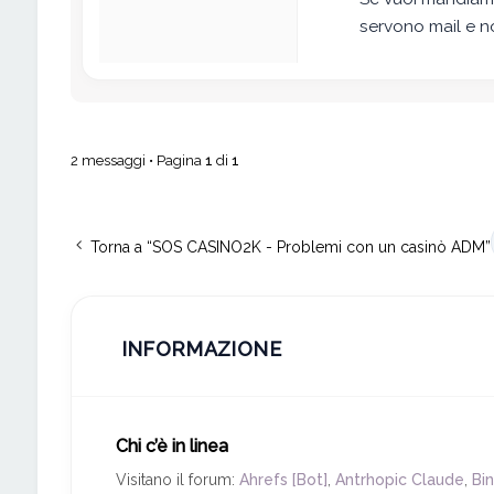
servono mail e 
2 messaggi • Pagina
1
di
1
Torna a “SOS CASINO2K - Problemi con un casinò ADM”
INFORMAZIONE
Chi c’è in linea
Visitano il forum:
Ahrefs [Bot]
,
Antrhopic Claude
,
Bin