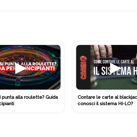
 punta alla roulette? Guida
Contare le carte al blackjac
cipianti
conosci il sistema HI-LO?