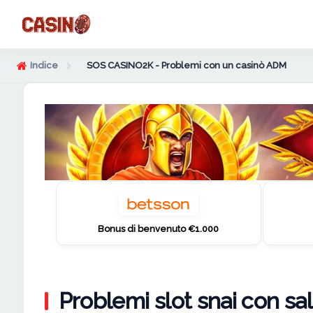
Indice
SOS CASINO2K - Problemi con un casinò ADM
Bonus di benvenuto €1.000
Problemi slot snai con sa