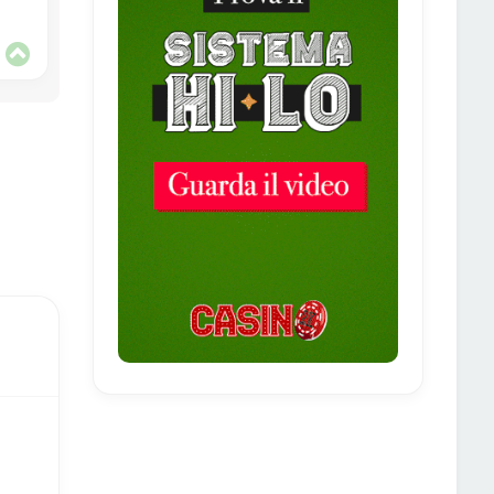
T
o
p