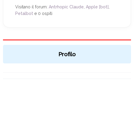
Visitano il forum:
Antrhopic Claude
,
Apple [bot]
,
Petalbot
e 0 ospiti
Profilo