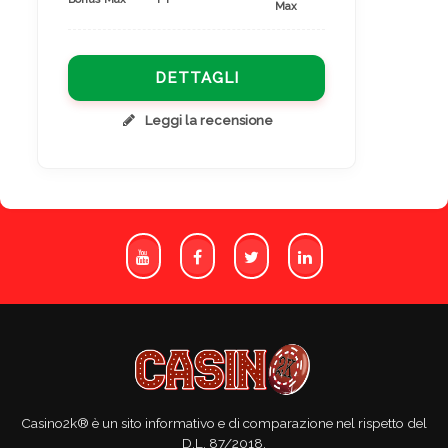
Max
DETTAGLI
Leggi la recensione
Casino2k® è un sito informativo e di comparazione nel rispetto del
D.L. 87/2018.