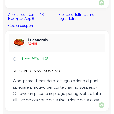
T
o
p
Allenati con Casino2K
Elenco di tutti i casinò
Blackjack App®
legali italiani
Codici coupon
LucaAdmin
ADMIN
M
14 mar 2025, 14:32
e
s
RE: CONTO SISAL SOSPESO
s
a
Ciao, prima di mandare la segnalazione ci puoi
g
spiegare il motivo per cui te l'hanno sospeso?
g
i
Ci serve un piccolo riepilogo per agevolare tutti
o
alla velocizzazione della risoluzione della cosa.
T
o
p