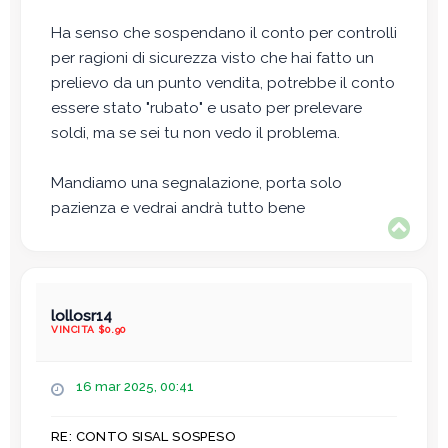
a
Ha senso che sospendano il conto per controlli
g
per ragioni di sicurezza visto che hai fatto un
g
i
prelievo da un punto vendita, potrebbe il conto
o
essere stato "rubato" e usato per prelevare
soldi, ma se sei tu non vedo il problema.
Mandiamo una segnalazione, porta solo
pazienza e vedrai andrà tutto bene
T
o
p
lollosr14
VINCITA $0.90
M
16 mar 2025, 00:41
e
s
RE: CONTO SISAL SOSPESO
s