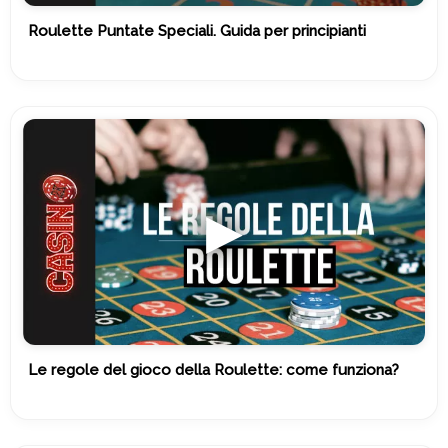
Roulette Puntate Speciali. Guida per principianti
Le regole del gioco della Roulette: come funziona?