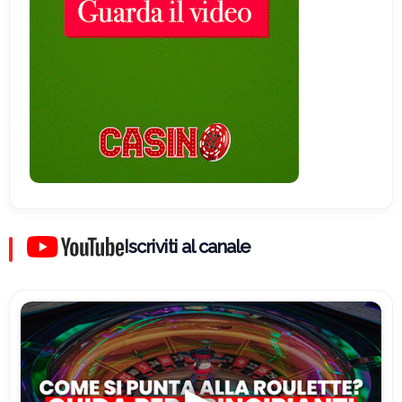
Iscriviti al canale