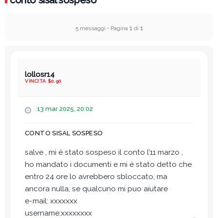
5 messaggi • Pagina
1
di
1
lollosr14
VINCITA $0.90
M
13 mar 2025, 20:02
e
s
CONTO SISAL SOSPESO
s
a
salve , mi é stato sospeso il conto l’11 marzo ,
g
ho mandato i documenti e mi é stato detto che
g
i
entro 24 ore lo avrebbero sbloccato, ma
o
ancora nulla, se qualcuno mi puo aiutare
e-mail: xxxxxxx
username:xxxxxxxx