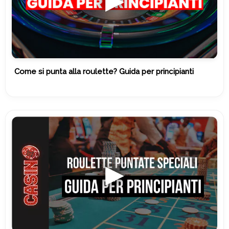
Come si punta alla roulette? Guida per principianti