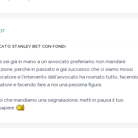
:37
CATO STANLEY BET CON FONDI
e sei già in mano a un avvocato preferiamo non mandare
ione, perchè in passato è già successo che ci siamo mossi
ocatore e l'intervento dell'avvocato ha rovinato tutto, facend
atore e facendo fare a noi una pessima figura.
uoi che mandiamo una segnalazione, metti in pausa il tuo
sapere.