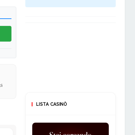
di
LISTA CASINÒ