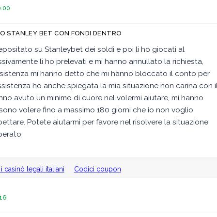
0:00
 STANLEY BET CON FONDI DENTRO
ositato su Stanleybet dei soldi e poi li ho giocati al
ivamente li ho prelevati e mi hanno annullato la richiesta,
sistenza mi hanno detto che mi hanno bloccato il conto per
assistenza ho anche spiegata la mia situazione non carina con i
no avuto un minimo di cuore nel volermi aiutare, mi hanno
sono volere fino a massimo 180 giorni che io non voglio
tare. Potete aiutarmi per favore nel risolvere la situazione
perato
i casinò legali italiani
Codici coupon
:16