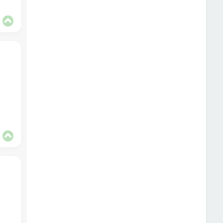
T
o
p
T
o
p