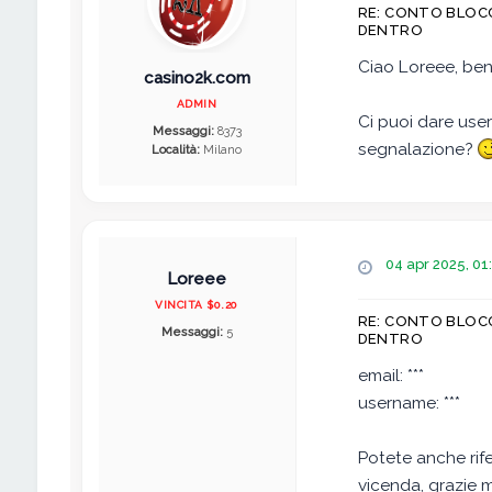
RE: CONTO BLOC
s
DENTRO
a
g
Ciao Loreee, ben
casino2k.com
g
i
ADMIN
Ci puoi dare use
o
Messaggi:
8373
segnalazione?
Località:
Milano
M
04 apr 2025, 01
Loreee
e
s
VINCITA $0.20
RE: CONTO BLOC
s
Messaggi:
5
DENTRO
a
g
email: ***
g
username: ***
i
o
Potete anche rif
vicenda, grazie mi