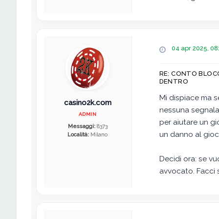
M
04 apr 2025, 08
e
s
RE: CONTO BLOC
s
DENTRO
a
g
Mi dispiace ma s
casino2k.com
g
nessuna segnalaz
i
ADMIN
per aiutare un gi
o
Messaggi:
8373
un danno al gioc
Località:
Milano
Decidi ora: se v
avvocato. Facci 