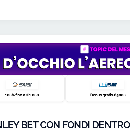
100% fino a €1.000
Bonus gratis €5000
LEY BET CON FONDI DENTRO