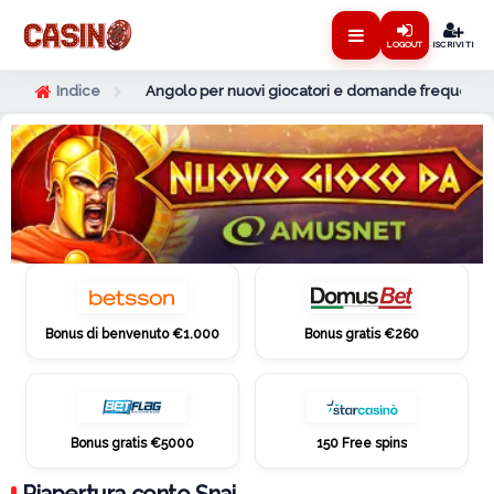
LOGOUT
ISCRIVITI
Indice
Angolo per nuovi giocatori e domande frequenti
Bonus di benvenuto €1.000
Bonus gratis €260
Bonus gratis €5000
150 Free spins
Riapertura conto Snai