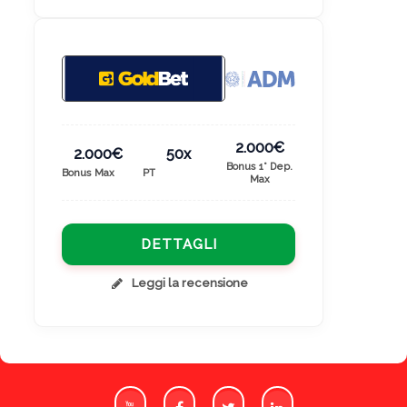
2.000€
2.000€
50x
Bonus 1° Dep.
Bonus Max
PT
Max
DETTAGLI
Leggi la recensione