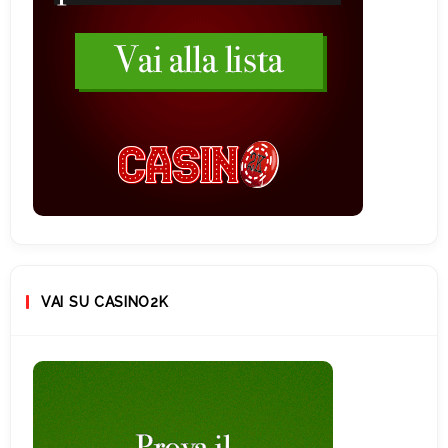
VAI SU CASINO2K