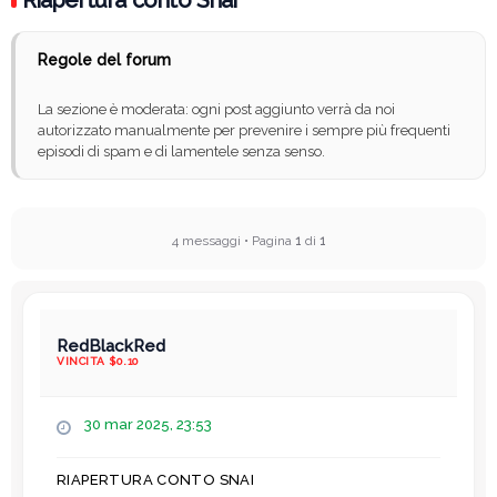
Regole del forum
La sezione è moderata: ogni post aggiunto verrà da noi
autorizzato manualmente per prevenire i sempre più frequenti
episodi di spam e di lamentele senza senso.
4 messaggi • Pagina
1
di
1
RedBlackRed
VINCITA $0.10
M
30 mar 2025, 23:53
e
s
RIAPERTURA CONTO SNAI
s