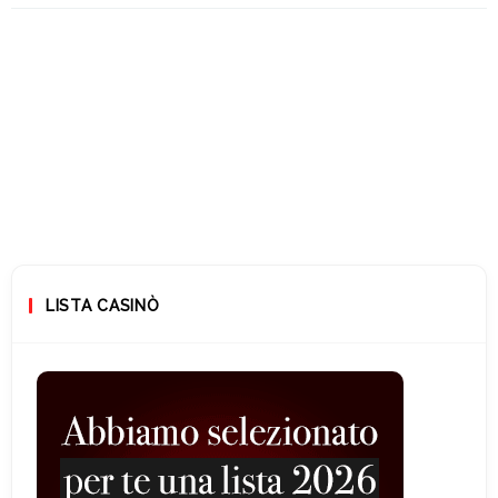
LISTA CASINÒ