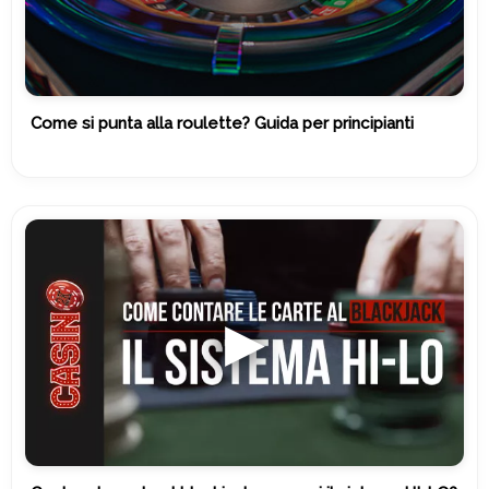
Come si punta alla roulette? Guida per principianti