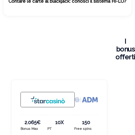
Contare le carte al blackjack: conosci il sistema HI-LO?
I
bonus
offert
2.065€
10X
150
Bonus Max
PT
Free spins