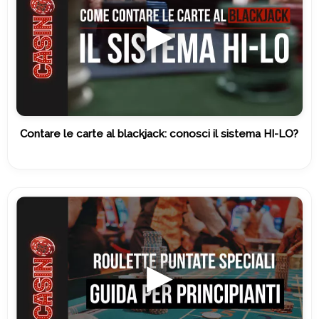
Contare le carte al blackjack: conosci il sistema HI-LO?