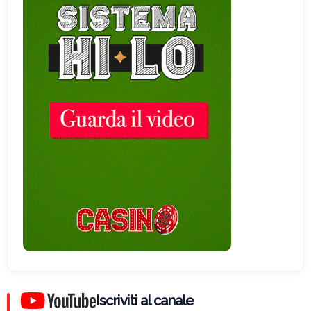
Iscriviti al canale