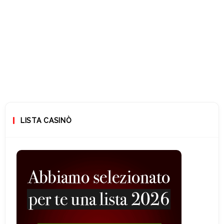
LISTA CASINÒ