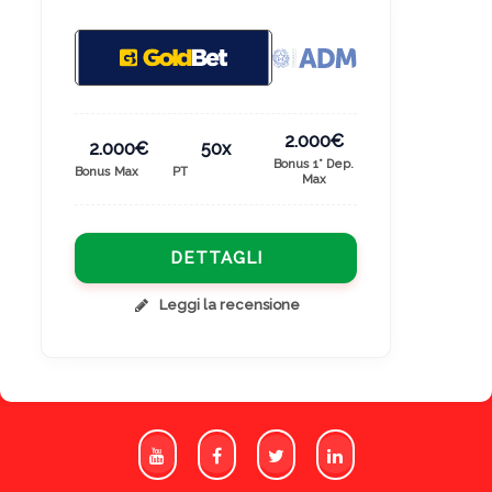
2.000€
2.000€
50x
Bonus 1° Dep.
Bonus Max
PT
Max
DETTAGLI
Leggi la recensione