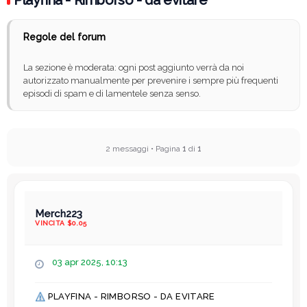
Regole del forum
La sezione è moderata: ogni post aggiunto verrà da noi
autorizzato manualmente per prevenire i sempre più frequenti
episodi di spam e di lamentele senza senso.
2 messaggi • Pagina
1
di
1
Merch223
VINCITA $0.05
M
03 apr 2025, 10:13
e
s
PLAYFINA - RIMBORSO - DA EVITARE
s