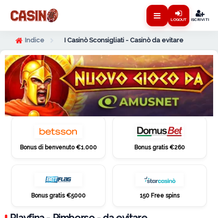
LOGOUT
ISCRIVITI
Indice
I Casinò Sconsigliati - Casinò da evitare
Bonus di benvenuto €1.000
Bonus gratis €260
Bonus gratis €5000
150 Free spins
Playfina - Rimborso - da evitare