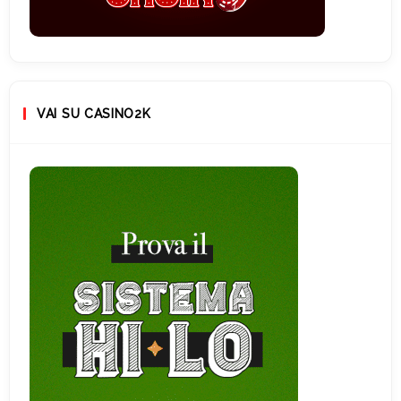
VAI SU CASINO2K