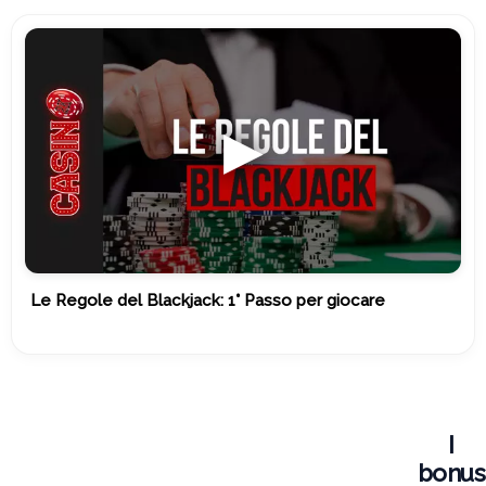
Le Regole del Blackjack: 1° Passo per giocare
I
bonus