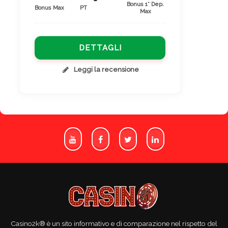
Bonus 1° Dep.
Bonus Max
PT
Max
DETTAGLI
Leggi la recensione
Casino2k® è un sito informativo e di comparazione nel rispetto del