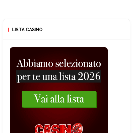
LISTA CASINÒ