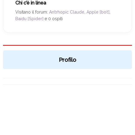
Chi c’è in linea
Visitano il forum:
Antrhopic Claude
,
Apple [bot]
,
Baidu [Spider]
e 0 ospiti
Profilo