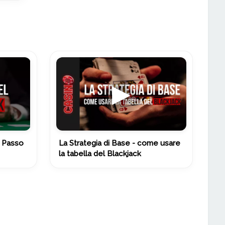
° Passo
La Strategia di Base - come usare
la tabella del Blackjack