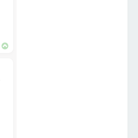
T
o
p