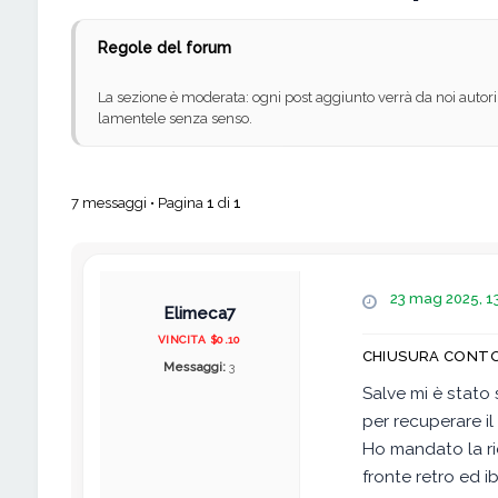
Regole del forum
La sezione è moderata: ogni post aggiunto verrà da noi auto
lamentele senza senso.
7 messaggi • Pagina
1
di
1
M
23 mag 2025, 1
Elimeca7
e
s
VINCITA $0.10
CHIUSURA CONTO
s
Messaggi:
3
a
Salve mi è stato 
g
per recuperare il
g
i
Ho mandato la ri
o
fronte retro ed i