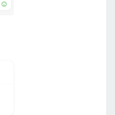
T
o
p