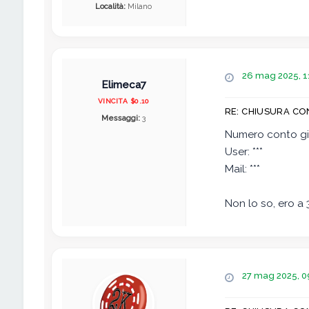
Località:
Milano
M
26 mag 2025, 1
Elimeca7
e
s
VINCITA $0.10
RE: CHIUSURA CO
s
Messaggi:
3
a
Numero conto gio
g
User: ***
g
i
Mail: ***
o
Non lo so, ero a 
M
27 mag 2025, 0
e
s