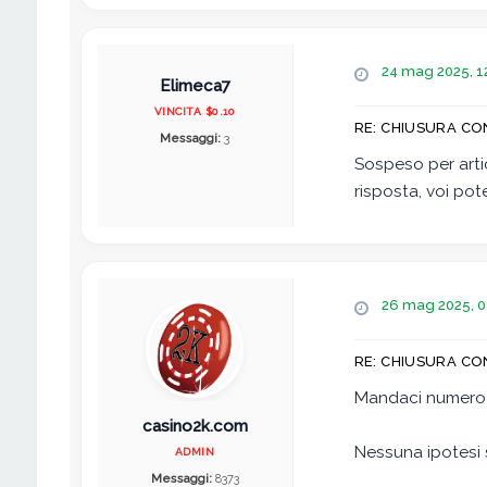
M
24 mag 2025, 1
Elimeca7
e
s
VINCITA $0.10
RE: CHIUSURA CO
s
Messaggi:
3
a
Sospeso per artic
g
risposta, voi pot
g
i
o
M
26 mag 2025, 0
e
s
RE: CHIUSURA CO
s
a
Mandaci numero 
g
casino2k.com
g
i
Nessuna ipotesi 
ADMIN
o
Messaggi:
8373