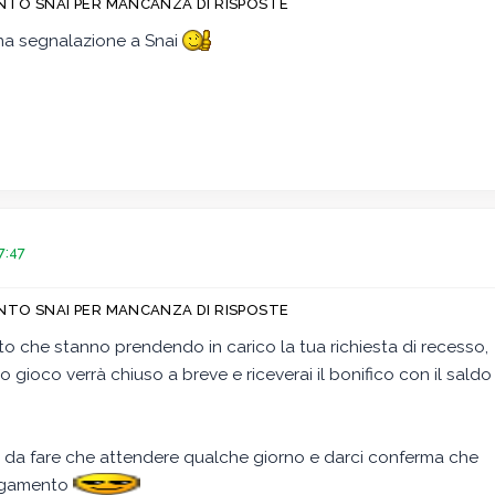
NTO SNAI PER MANCANZA DI RISPOSTE
na segnalazione a Snai
7:47
NTO SNAI PER MANCANZA DI RISPOSTE
to che stanno prendendo in carico la tua richiesta di recesso,
to gioco verrà chiuso a breve e riceverai il bonifico con il saldo
ro da fare che attendere qualche giorno e darci conferma che
pagamento