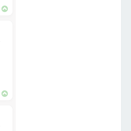
T
o
p
T
o
p