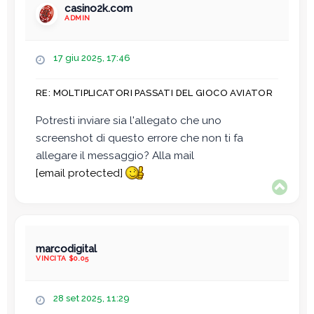
casino2k.com
ADMIN
M
17 giu 2025, 17:46
e
s
RE: MOLTIPLICATORI PASSATI DEL GIOCO AVIATOR
s
a
Potresti inviare sia l'allegato che uno
g
screenshot di questo errore che non ti fa
g
i
allegare il messaggio? Alla mail
o
[email protected]
T
o
p
marcodigital
VINCITA $0.05
M
28 set 2025, 11:29
e