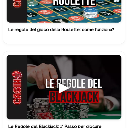
Le regole del gioco della Roulette: come funziona?
Le Regole del Blackjack: 1° Passo per giocare