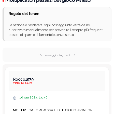
Regole del forum
La sezione è moderata: ogni post aggiunto verrà da noi
autorizzato manualmente per prevenire i sempre più frequenti
episodi di spam e di lamentele senza senso.
10 messaggi • Pagina
1
di
1
Rocco1979
VINCITA $0.75
M
10 giu 2025, 15:50
e
s
MOLTIPLICATORI PASSATI DEL GIOCO AVIATOR
s