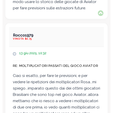
modo usare lo storico delle giocate di Aviator
per fare previsioni sulle estrazioni future.
T
o
p
Rocco1979
VINCITA $0.75
M
13 giu 2025, 10:32
e
s
RE: MOLTIPLICATORI PASSATI DEL GIOCO AVIATOR
s
a
Ciao si esatto, per fare le previsioni, e per
g
vedere le ripetizioni dei moltiplicatori Rosa...mi
g
i
spiego...imparato questo dai dei ottimi giocatori
o
Brasiliani che sono top nel gioco Aviator...allora
mettiamo che io riesco a vedere i moltiplicatori
di due ore prima, io vedo quanti moltiplicatori ci