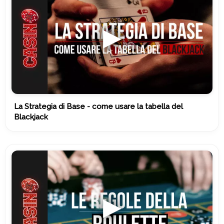
La Strategia di Base - come usare la tabella del
Blackjack