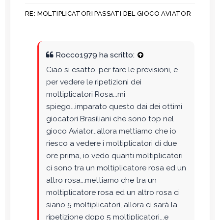
s
RE: MOLTIPLICATORI PASSATI DEL GIOCO AVIATOR
s
a
g
g
i
Rocco1979 ha scritto:
o
Ciao si esatto, per fare le previsioni, e
per vedere le ripetizioni dei
moltiplicatori Rosa...mi
spiego...imparato questo dai dei ottimi
giocatori Brasiliani che sono top nel
gioco Aviator...allora mettiamo che io
riesco a vedere i moltiplicatori di due
ore prima, io vedo quanti moltiplicatori
ci sono tra un moltiplicatore rosa ed un
altro rosa...mettiamo che tra un
moltiplicatore rosa ed un altro rosa ci
siano 5 moltiplicatori, allora ci sarà la
ripetizione dopo 5 moltiplicatori...e