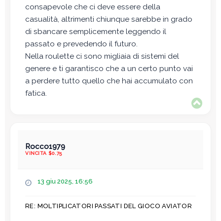
i
consapevole che ci deve essere della
o
casualità, altrimenti chiunque sarebbe in grado
di sbancare semplicemente leggendo il
passato e prevedendo il futuro.
Nella roulette ci sono migliaia di sistemi del
genere e ti garantisco che a un certo punto vai
a perdere tutto quello che hai accumulato con
fatica.
T
o
p
Rocco1979
VINCITA $0.75
M
13 giu 2025, 16:56
e
s
RE: MOLTIPLICATORI PASSATI DEL GIOCO AVIATOR
s
a