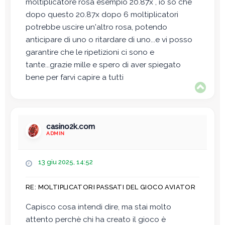
moltiplicatore rosa esempio 20.87x , io so che
dopo questo 20.87x dopo 6 moltiplicatori
potrebbe uscire un'altro rosa, potendo
anticipare di uno o ritardare di uno...e vi posso
garantire che le ripetizioni ci sono e
tante...grazie mille e spero di aver spiegato
bene per farvi capire a tutti
T
o
p
casino2k.com
ADMIN
M
13 giu 2025, 14:52
e
s
RE: MOLTIPLICATORI PASSATI DEL GIOCO AVIATOR
s
a
Capisco cosa intendi dire, ma stai molto
g
attento perchè chi ha creato il gioco è
g