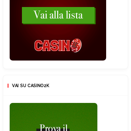
VAI SU CASINO2K