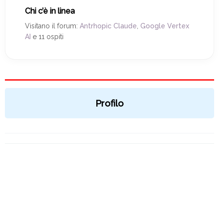
Chi c’è in linea
Visitano il forum:
Antrhopic Claude
,
Google Vertex
AI
e 11 ospiti
Profilo