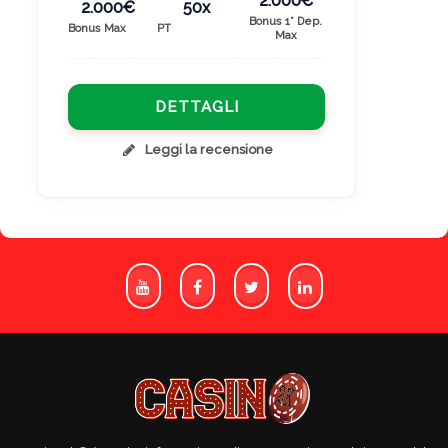
2.000€
2.000€
50x
Bonus 1° Dep.
Bonus Max
PT
Max
DETTAGLI
Leggi la recensione