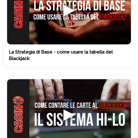
La Strategia di Base - come usare la tabella del
Blackjack