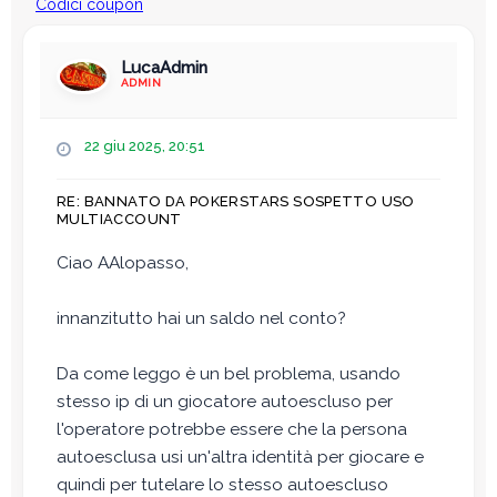
Codici coupon
LucaAdmin
ADMIN
M
22 giu 2025, 20:51
e
s
RE: BANNATO DA POKERSTARS SOSPETTO USO
s
MULTIACCOUNT
a
g
Ciao AAlopasso,
g
i
o
innanzitutto hai un saldo nel conto?
Da come leggo è un bel problema, usando
stesso ip di un giocatore autoescluso per
l'operatore potrebbe essere che la persona
autoesclusa usi un'altra identità per giocare e
quindi per tutelare lo stesso autoescluso