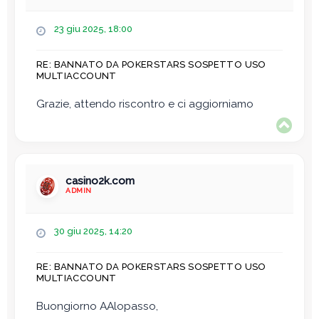
M
23 giu 2025, 18:00
e
s
RE: BANNATO DA POKERSTARS SOSPETTO USO
s
MULTIACCOUNT
a
g
Grazie, attendo riscontro e ci aggiorniamo
g
T
i
o
o
p
casino2k.com
ADMIN
M
30 giu 2025, 14:20
e
s
RE: BANNATO DA POKERSTARS SOSPETTO USO
s
MULTIACCOUNT
a
g
Buongiorno AAlopasso,
g