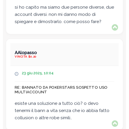
g
si ho capito ma siamo due persone diverse, due
g
account diversi. non mi danno modo di
i
o
spiegare e dimostrarlo. come posso fare?
T
o
p
AAlopasso
VINCITA $0.20
M
23 giu 2025, 10:04
e
s
RE: BANNATO DA POKERSTARS SOSPETTO USO
s
MULTIACCOUNT
a
g
esiste una soluzione a tutto ciò? o devo
g
tenermi il bann a vita senza che io abbia fatto
i
o
collusion o altre robe simili..
T
o