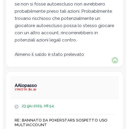
se non si fosse autoescluso non avrebbero
i
o
probabilmente preso tali azioni. Probabilmente
trovano rischioso che potenzialmente un
giocatore autoescluso possa lo stesso giocare
con un altro account, rincorrerebbero in
potenziali azioni legali contro.
Almeno il saldo è stato prelevato
T
o
p
AAlopasso
VINCITA $0.20
M
23 giu 2025, 08:54
e
s
RE: BANNATO DA POKERSTARS SOSPETTO USO
s
MULTIACCOUNT
a