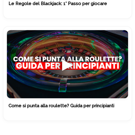
Le Regole del Blackjack: 1° Passo per giocare
Come si punta alla roulette? Guida per principianti