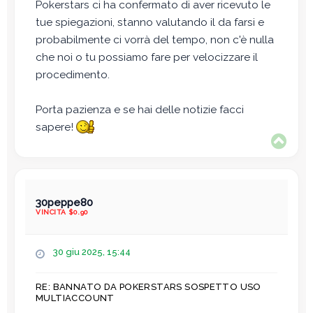
Pokerstars ci ha confermato di aver ricevuto le
i
o
tue spiegazioni, stanno valutando il da farsi e
probabilmente ci vorrà del tempo, non c'è nulla
che noi o tu possiamo fare per velocizzare il
procedimento.
Porta pazienza e se hai delle notizie facci
sapere!
T
o
p
30peppe80
VINCITA $0.90
M
30 giu 2025, 15:44
e
s
RE: BANNATO DA POKERSTARS SOSPETTO USO
s
MULTIACCOUNT
a