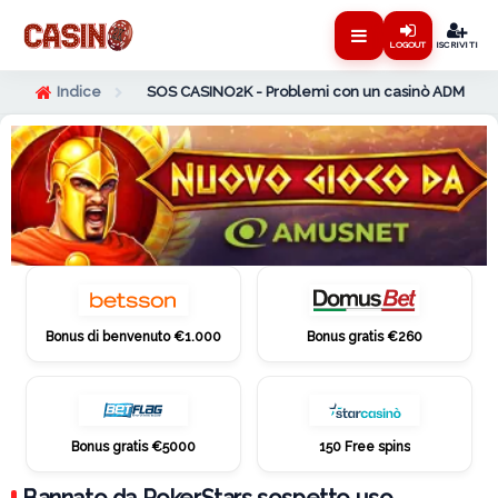
LOGOUT
ISCRIVITI
Indice
SOS CASINO2K - Problemi con un casinò ADM
Bonus di benvenuto €1.000
Bonus gratis €260
Bonus gratis €5000
150 Free spins
Bannato da PokerStars sospetto uso