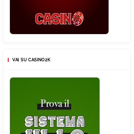
VAI SU CASINO2K