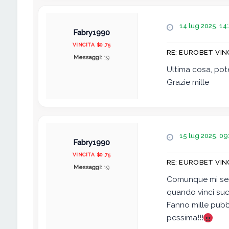
M
14 lug 2025, 14
Fabry1990
e
s
VINCITA $0.75
RE: EUROBET VIN
s
Messaggi:
19
a
Ultima cosa, pot
g
Grazie mille
g
i
o
M
15 lug 2025, 09
Fabry1990
e
s
VINCITA $0.75
RE: EUROBET VIN
s
Messaggi:
19
a
Comunque mi semb
g
quando vinci suc
g
i
Fanno mille pubbl
o
pessima!!!