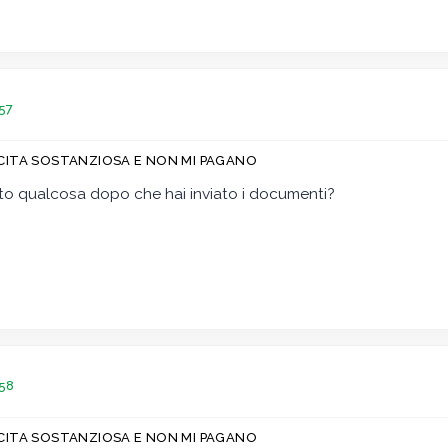
:57
CITA SOSTANZIOSA E NON MI PAGANO
sto qualcosa dopo che hai inviato i documenti?
:58
CITA SOSTANZIOSA E NON MI PAGANO