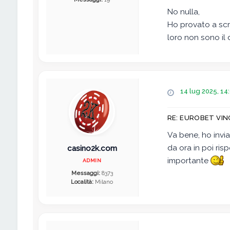
a
No nulla,
g
Ho provato a scri
g
i
loro non sono il
o
M
14 lug 2025, 14
e
s
RE: EUROBET VIN
s
a
Va bene, ho invi
g
da ora in poi ris
casino2k.com
g
i
importante
ADMIN
o
Messaggi:
8373
Località:
Milano