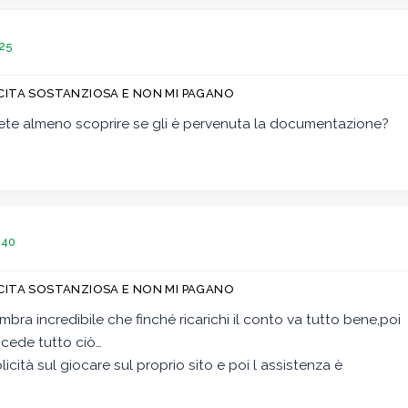
:25
CITA SOSTANZIOSA E NON MI PAGANO
ete almeno scoprire se gli è pervenuta la documentazione?
:40
CITA SOSTANZIOSA E NON MI PAGANO
ra incredibile che finché ricarichi il conto va tutto bene,poi
cede tutto ciò…
icità sul giocare sul proprio sito e poi l assistenza è