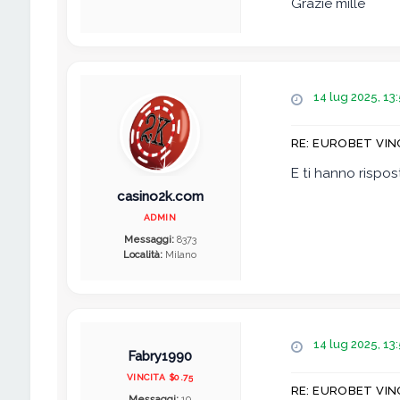
Grazie mille
M
14 lug 2025, 13
e
s
RE: EUROBET VIN
s
a
E ti hanno rispo
g
casino2k.com
g
i
ADMIN
o
Messaggi:
8373
Località:
Milano
M
14 lug 2025, 13
Fabry1990
e
s
VINCITA $0.75
RE: EUROBET VIN
s
Messaggi:
19