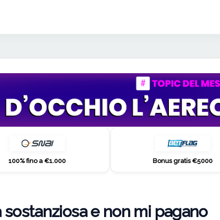
100% fino a €1.000
Bonus gratis €5000
a sostanziosa e non mi pagano