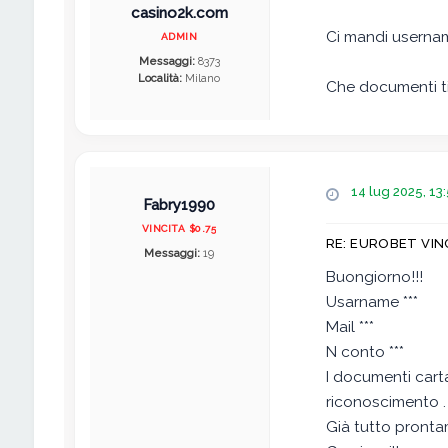
casino2k.com
g
i
Ci mandi userna
ADMIN
o
Messaggi:
8373
Località:
Milano
Che documenti t
M
14 lug 2025, 13
Fabry1990
e
s
VINCITA $0.75
RE: EUROBET VIN
s
Messaggi:
19
a
Buongiorno!!!
g
Usarname ***
g
i
Mail ***
o
N conto ***
I documenti carta
riconoscimento .
Già tutto pronta