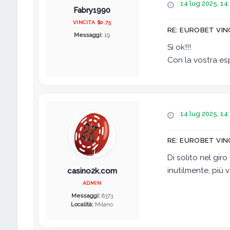
M
14 lug 2025, 14
Fabry1990
e
s
VINCITA $0.75
RE: EUROBET VIN
s
Messaggi:
19
a
Sì ok!!!
g
Con la vostra es
g
i
o
M
14 lug 2025, 14
e
s
RE: EUROBET VIN
s
a
Di solito nel gir
g
inutilmente, più 
casino2k.com
g
i
ADMIN
o
Messaggi:
8373
Località:
Milano