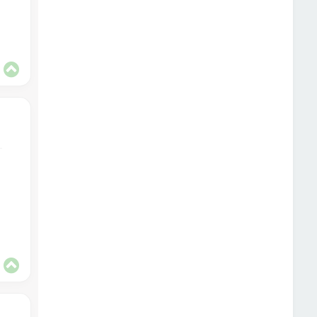
T
o
p
T
o
p