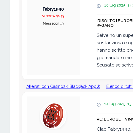
M
10 lug 2025, 14
Fabry1990
e
s
VINCITA $0.75
[RISOLTO] EUROB
s
Messaggi:
19
PAGANO
a
g
Salve ho un supe
g
sostanziosa e og
i
hanno scritto ch
o
già mandato mi c
Scusate se scriv
Allenati con Casino2K Blackjack App®
Elenco di tutti 
M
14 lug 2025, 13
e
s
RE: EUROBET VIN
s
a
Ciao Fabry1990. s
g