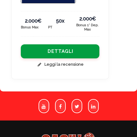
2.000€
2.000€
50x
Bonus 1° Dep.
Bonus Max
PT
Max
DETTAGLI
Leggi la recensione