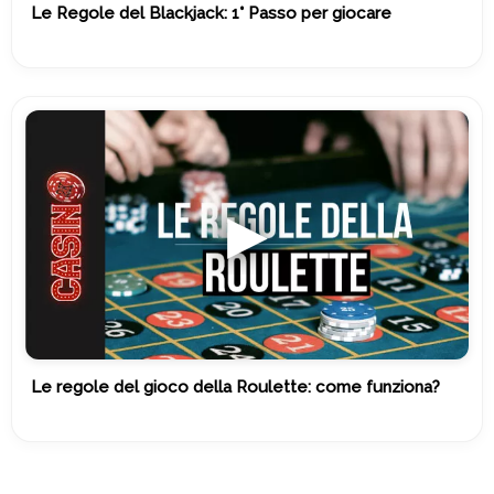
Le Regole del Blackjack: 1° Passo per giocare
Le regole del gioco della Roulette: come funziona?