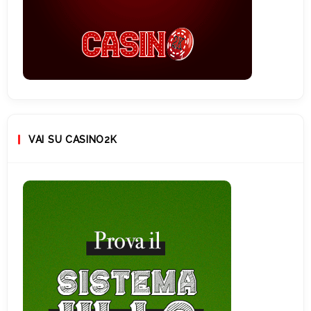
VAI SU CASINO2K