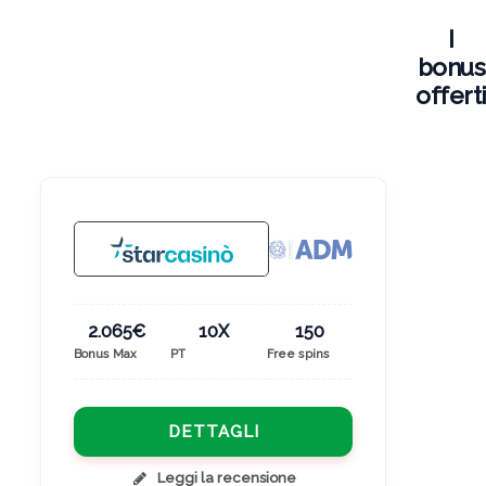
I
bonus
offert
2.065€
10X
150
Bonus Max
PT
Free spins
DETTAGLI
Leggi la recensione