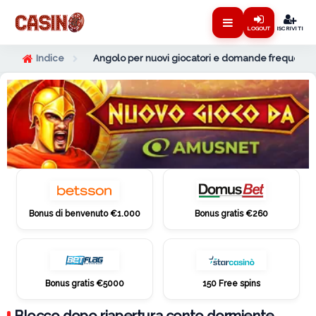
LOGOUT
ISCRIVITI
Indice
Angolo per nuovi giocatori e domande frequenti
Bonus di benvenuto €1.000
Bonus gratis €260
Bonus gratis €5000
150 Free spins
Blocco dopo riapertura conto dormiente