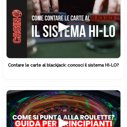
Contare le carte al blackjack: conosci il sistema HI-LO?