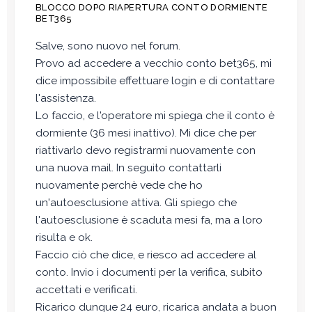
BLOCCO DOPO RIAPERTURA CONTO DORMIENTE
s
BET365
a
g
Salve, sono nuovo nel forum.
g
Provo ad accedere a vecchio conto bet365, mi
i
o
dice impossibile effettuare login e di contattare
l'assistenza.
Lo faccio, e l'operatore mi spiega che il conto è
dormiente (36 mesi inattivo). Mi dice che per
riattivarlo devo registrarmi nuovamente con
una nuova mail. In seguito contattarli
nuovamente perchè vede che ho
un'autoesclusione attiva. Gli spiego che
l'autoesclusione è scaduta mesi fa, ma a loro
risulta e ok.
Faccio ciò che dice, e riesco ad accedere al
conto. Invio i documenti per la verifica, subito
accettati e verificati.
Ricarico dunque 24 euro, ricarica andata a buon