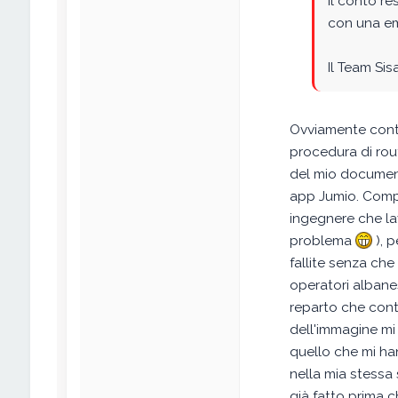
Il conto re
con una ema
Il Team Sisa
Ovviamente conta
procedura di rou
del mio documento
app Jumio. Comp
ingegnere che l
problema
), p
fallite senza che
operatori albane
reparto che conti
dell'immagine mi
quello che mi han
nella mia stessa 
già fatto prima c