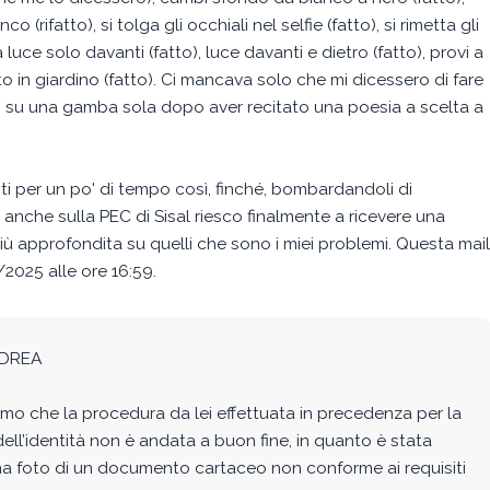
o (rifatto), si tolga gli occhiali nel selfie (fatto), si rimetta gli
la luce solo davanti (fatto), luce davanti e dietro (fatto), provi a
to in giardino (fatto). Ci mancava solo che mi dicessero di fare
edi su una gamba sola dopo aver recitato una poesia a scelta a
ti per un po' di tempo così, finché, bombardandoli di
 anche sulla PEC di Sisal riesco finalmente a ricevere una
iù approfondita su quelli che sono i miei problemi. Questa mail
/2025 alle ore 16:59.
NDREA
amo che la procedura da lei effettuata in precedenza per la
ll’identità non è andata a buon fine, in quanto è stata
na foto di un documento cartaceo non conforme ai requisiti