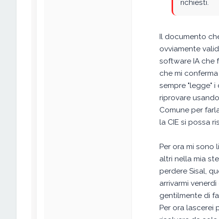
richiesti.
Il documento che 
ovviamente valida
software IA che f
che mi conferma
sempre "legge" i 
riprovare usando 
Comune per farla
la CIE si possa ri
Per ora mi sono 
altri nella mia s
perdere Sisal, qu
arrivarmi venerdì 
gentilmente di f
Per ora lascerei