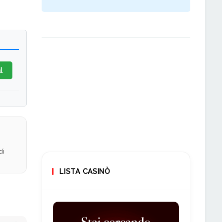
l
di
LISTA CASINÒ