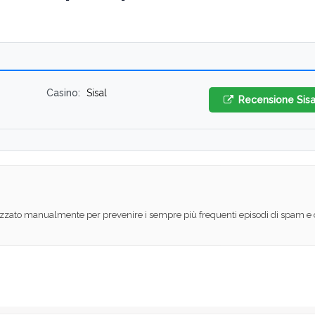
Casino:
Sisal
Recensione Sisa
rizzato manualmente per prevenire i sempre più frequenti episodi di spam e 