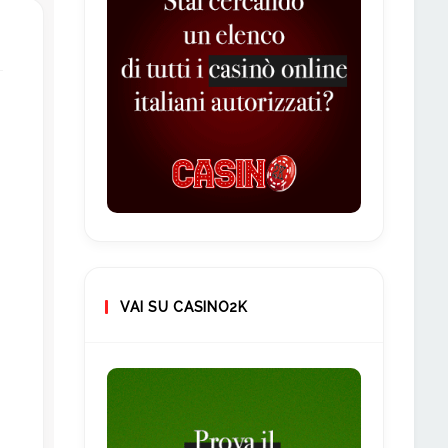
VAI SU CASINO2K