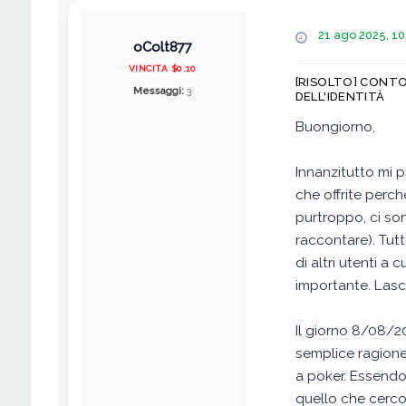
M
21 ago 2025, 10
oColt877
e
s
VINCITA $0.10
[RISOLTO] CONTO
s
Messaggi:
3
DELL'IDENTITÀ
a
g
Buongiorno,
g
i
Innanzitutto mi p
o
che offrite perch
purtroppo, ci son
raccontare). Tutt
di altri utenti a
importante. Lasc
Il giorno 8/08/20
semplice ragione
a poker. Essendos
quello che cerco 