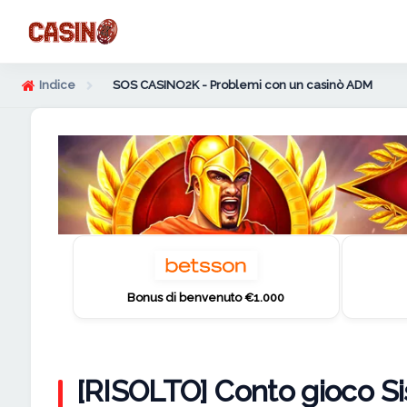
Indice
SOS CASINO2K - Problemi con un casinò ADM
Bonus di benvenuto €1.000
[RISOLTO] Conto gioco Sis