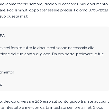
are (come faccio sempre) decido di caricare il mio documento
are. Pochi minuti dopo (per essere precisi, il giorno 8/08/2025
cevo questa mail:
EA,
averci fornito tutta la documentazione necessaria alla
zione del tuo conto di gioco. Da ora potrai prelevare le tue
timento!
l
o, decido di versare 200 euro sul conto gioco tramite account
e intestato a me (con carta intestata sempre a me). Gioco