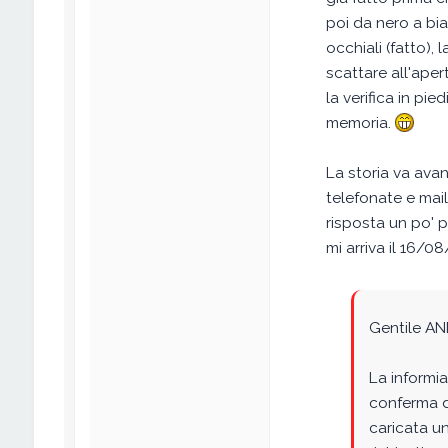
poi da nero a bianc
occhiali (fatto), 
scattare all'aper
la verifica in pi
memoria.
La storia va avan
telefonate e mail
risposta un po' p
mi arriva il 16/08
Gentile A
La informi
conferma de
caricata u