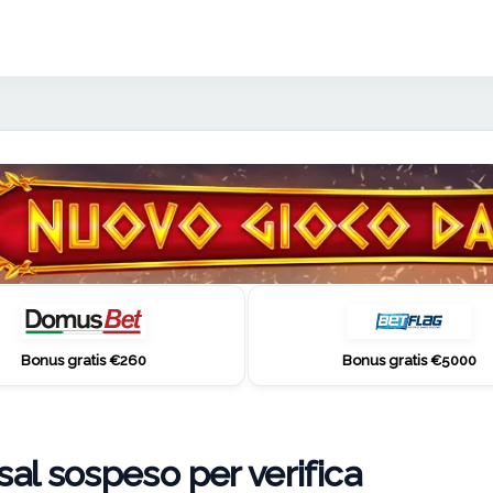
Bonus gratis €260
Bonus gratis €5000
al sospeso per verifica