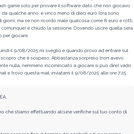
sh game solo per provare il software dato che non giocavo
s da qualche anno, e vinco meno di dieci euro (ora sono
i giorni, ma se non ricordo male qualcosa come 8 euro e rotti,
comunque) e chiudo la sessione. Dovendo uscire quella sera
 per giocare.
quindi il 9/08/2025 mi sveglio e quando provo ad entrare sul
 scopro che è sospeso. Abbastanza sorpreso (non avevo
nte nulla, nemmeno incominciato a giocare si può dire) vado
mail e trovo questa mail, inviatami il 9/08/2025 alle ore 7:25 :
EA,
mo che stiamo effettuando alcune verifiche sul tuo conto di