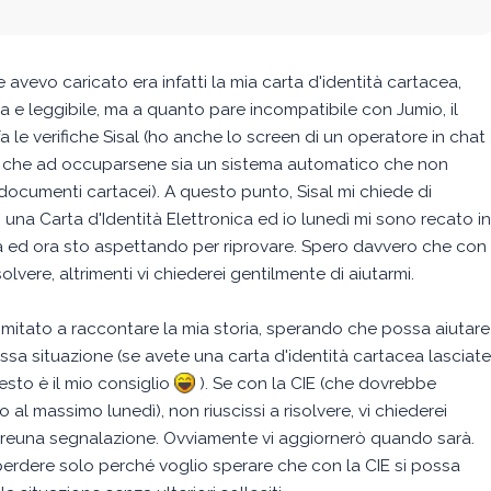
avevo caricato era infatti la mia carta d'identità cartacea,
 e leggibile, ma a quanto pare incompatibile con Jumio, il
a le verifiche Sisal (ho anche lo screen di un operatore in chat
 che ad occuparsene sia un sistema automatico che non
documenti cartacei). A questo punto, Sisal mi chiede di
una Carta d'Identità Elettronica ed io lunedì mi sono recato in
 ed ora sto aspettando per riprovare. Spero davvero che con
solvere, altrimenti vi chiederei gentilmente di aiutarmi.
limitato a raccontare la mia storia, sperando che possa aiutare
tessa situazione (se avete una carta d'identità cartacea lasciate
esto è il mio consiglio
). Se con la CIE (che dovrebbe
o al massimo lunedì), non riuscissi a risolvere, vi chiederei
areuna segnalazione. Ovviamente vi aggiornerò quando sarà.
 perdere solo perché voglio sperare che con la CIE si possa