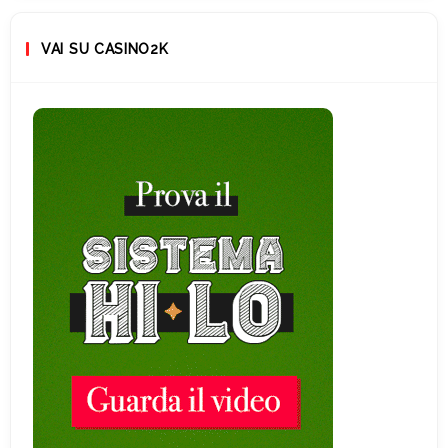
VAI SU CASINO2K