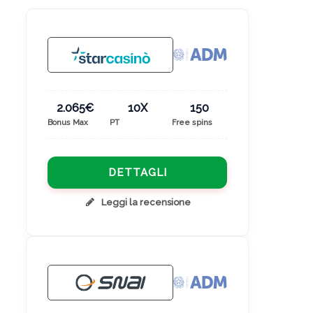
2.065€
10X
150
Bonus Max
PT
Free spins
DETTAGLI
Leggi la recensione