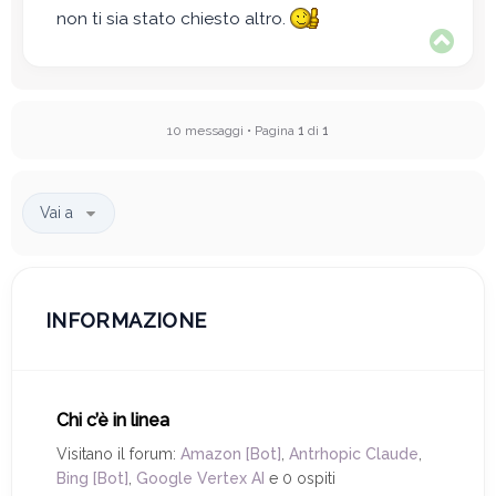
i
non ti sia stato chiesto altro.
o
T
o
p
10 messaggi • Pagina
1
di
1
Vai a
INFORMAZIONE
Chi c’è in linea
Visitano il forum:
Amazon [Bot]
,
Antrhopic Claude
,
Bing [Bot]
,
Google Vertex AI
e 0 ospiti