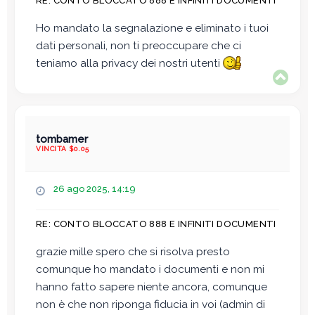
RE: CONTO BLOCCATO 888 E INFINITI DOCUMENTI
s
a
Ho mandato la segnalazione e eliminato i tuoi
g
dati personali, non ti preoccupare che ci
g
i
teniamo alla privacy dei nostri utenti
o
T
o
p
tombamer
VINCITA $0.05
M
26 ago 2025, 14:19
e
s
RE: CONTO BLOCCATO 888 E INFINITI DOCUMENTI
s
a
grazie mille spero che si risolva presto
g
comunque ho mandato i documenti e non mi
g
i
hanno fatto sapere niente ancora, comunque
o
non è che non riponga fiducia in voi (admin di