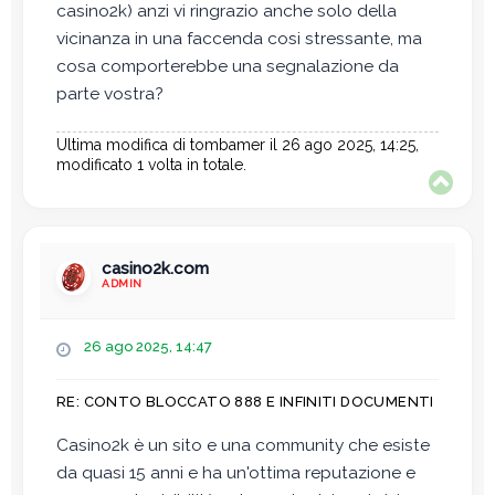
casino2k) anzi vi ringrazio anche solo della
vicinanza in una faccenda cosi stressante, ma
cosa comporterebbe una segnalazione da
parte vostra?
Ultima modifica di
tombamer
il 26 ago 2025, 14:25,
modificato 1 volta in totale.
T
o
p
casino2k.com
ADMIN
M
26 ago 2025, 14:47
e
s
RE: CONTO BLOCCATO 888 E INFINITI DOCUMENTI
s
a
Casino2k è un sito e una community che esiste
g
da quasi 15 anni e ha un'ottima reputazione e
g
i