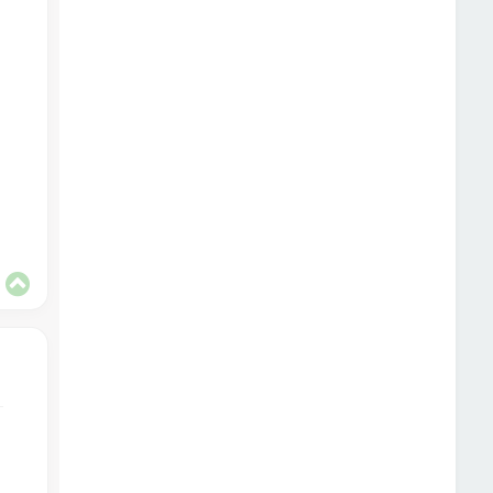
T
o
p