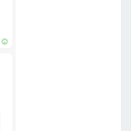
T
o
p