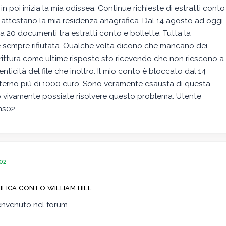
in poi inizia la mia odissea. Continue richieste di estratti conto
 attestano la mia residenza anagrafica. Dal 14 agosto ad oggi
a 20 documenti tra estratti conto e bollette. Tutta la
sempre rifiutata. Qualche volta dicono che mancano dei
irittura come ultime risposte sto ricevendo che non riescono a
nticità del file che inoltro. Il mio conto è bloccato dal 14
nterno più di 1000 euro. Sono veramente esausta di questa
o vivamente possiate risolvere questo problema. Utente
ons02
:02
IFICA CONTO WILLIAM HILL
nvenuto nel forum.