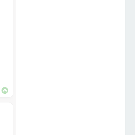
T
o
p