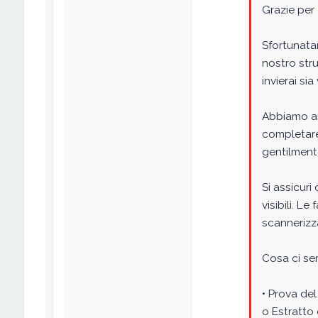
Grazie per 
Sfortunatam
nostro str
invierai si
Abbiamo an
completare 
gentilment
Si assicuri 
visibili. L
scannerizza
Cosa ci ser
• Prova del
o Estratto 