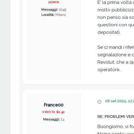
i
E' la prima volta
ADMIN
o
molto pubblicizz
Messaggi:
2049
Località:
Milano
non penso sia sol
questioni con que
depositati.
Se ci mandi i rif
segnalazione e c
Revolut, che a q
operatore.
M
08 set 2025, 12:
France00
e
s
VINCITA $0.90
RE: PROBLEMI VER
s
Messaggi:
24
a
Buongiorno, vi fo
g
Nome conto: xxx