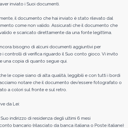
aver inviato i Suoi documenti.
ente, il documento che hai inviato è stato rilevato dal
umento come non valido. Assicurati che il documento che
a valido e scaricato direttamente da una fonte legittima.
cora bisogno di alcuni documenti aggiuntivi per
i controlli di verifica riguardo il Suo conto gioco. Vi invito
e una copia di quanto segue qui.
che le copie siano di alta qualità, leggibili e con tutti i bordi
e facciamo notare che il documento dev'essere fotografato o
to a colori sul fronte e sul retro.
ve da Lei:
 Suo indirizzo di residenza degli ultimi 6 mesi
conto bancario (rilasciato da banca italiana o Poste italiane)