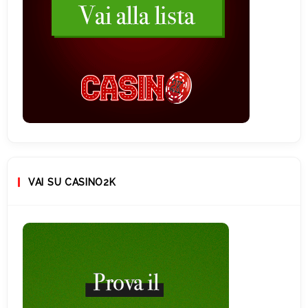
VAI SU CASINO2K