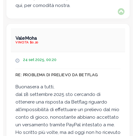
qui, per comodità nostra.
g
T
i
o
o
p
ValeMoha
VINCITA $0.20
M
24 set 2025, 00:20
e
s
RE: PROBLEMA DI PRELIEVO DA BETFLAG
s
a
Buonasera a tutti,
g
dal 18 settembre 2025 sto cercando di
g
i
ottenere una risposta da Betflag riguardo
o
all’impossibilità di effettuare un prelievo dal mio
conto di gioco, nonostante abbiano accettato
un versamento tramite PayPal intestato a me.
Ho scritto più volte, ma ad oggi non ho ricevuto