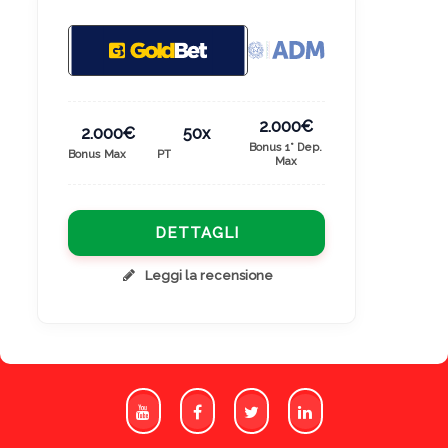
2.000€
2.000€
50x
Bonus 1° Dep.
Bonus Max
PT
Max
DETTAGLI
Leggi la recensione