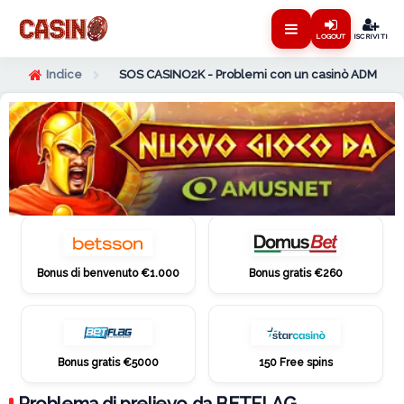
LOGOUT
ISCRIVITI
Indice
SOS CASINO2K - Problemi con un casinò ADM
Bonus di benvenuto €1.000
Bonus gratis €260
Bonus gratis €5000
150 Free spins
Problema di prelievo da BETFLAG