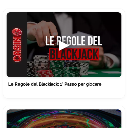
Le Regole del Blackjack: 1° Passo per giocare