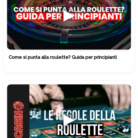
Come si punta alla roulette? Guida per principianti