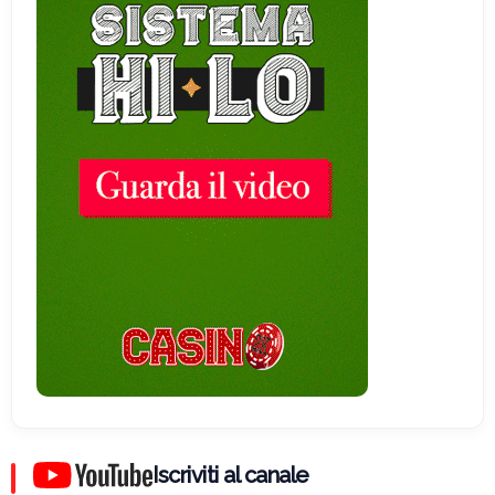
Iscriviti al canale