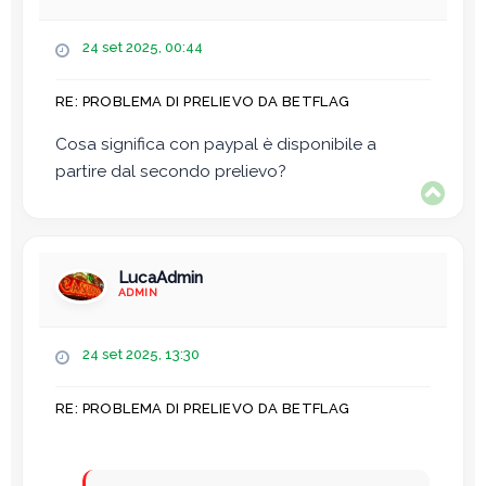
M
24 set 2025, 00:44
e
s
RE: PROBLEMA DI PRELIEVO DA BETFLAG
s
a
Cosa significa con paypal è disponibile a
g
partire dal secondo prelievo?
g
T
i
o
o
p
LucaAdmin
ADMIN
M
24 set 2025, 13:30
e
s
RE: PROBLEMA DI PRELIEVO DA BETFLAG
s
a
g
g