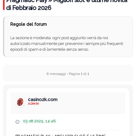
di Febbraio 2026
Regole del forum
La sezione è moderata: ogni post aggiunto verrà da noi
autorizzato manualmente per prevenire i sempre più frequenti
episodi di spam e di lamentele senza senso.
8 messaggi • Pagina
1
di
1
casino2k.com
ADMIN
M
03 ott 2025, 14:46
e
s