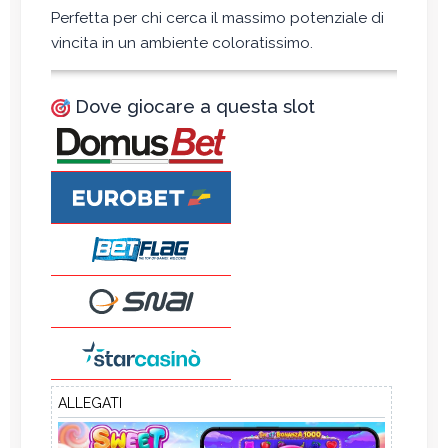
Perfetta per chi cerca il massimo potenziale di
vincita in un ambiente coloratissimo.
Dove giocare a questa slot
ALLEGATI