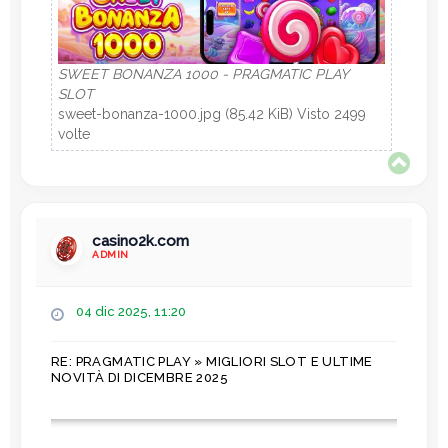
SWEET BONANZA 1000 - PRAGMATIC PLAY
SLOT
sweet-bonanza-1000.jpg (85.42 KiB) Visto 2499
volte
T
o
p
casino2k.com
ADMIN
M
04 dic 2025, 11:20
e
s
RE: PRAGMATIC PLAY » MIGLIORI SLOT E ULTIME
s
NOVITÀ DI DICEMBRE 2025
a
g
g
i