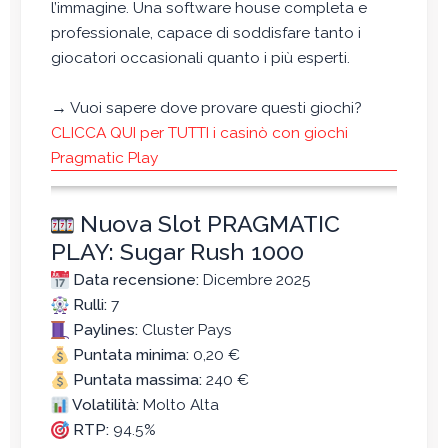
l’immagine. Una software house completa e
professionale, capace di soddisfare tanto i
giocatori occasionali quanto i più esperti.
→ Vuoi sapere dove provare questi giochi?
CLICCA QUI per TUTTI i casinò con giochi
Pragmatic Play
Nuova Slot PRAGMATIC
PLAY: Sugar Rush 1000
Data recensione:
Dicembre 2025
Rulli:
7
Paylines:
Cluster Pays
Puntata minima:
0,20 €
Puntata massima:
240 €
Volatilità:
Molto Alta
RTP:
94.5%