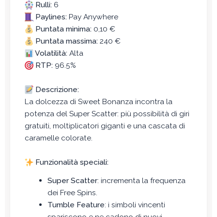
Rulli:
6
Paylines:
Pay Anywhere
Puntata minima:
0,10 €
Puntata massima:
240 €
Volatilità:
Alta
RTP:
96.5%
Descrizione:
La dolcezza di Sweet Bonanza incontra la
potenza del Super Scatter: più possibilità di giri
gratuiti, moltiplicatori giganti e una cascata di
caramelle colorate.
Funzionalità speciali:
Super Scatter
: incrementa la frequenza
dei Free Spins.
Tumble Feature
: i simboli vincenti
spariscono e ne cadono di nuovi,