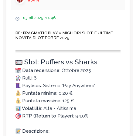
ADMIN
M
03 ott 2025, 14:46
e
s
RE: PRAGMATIC PLAY » MIGLIORI SLOT E ULTIME
s
NOVITÀ DI OTTOBRE 2025
a
g
g
i
Slot: Puffers vs Sharks
o
Data recensione:
Ottobre 2025
Rulli:
6
Paylines:
Sistema “Pay Anywhere”
Puntata minima:
0,20 €
Puntata massima:
125 €
Volatilità:
Alta - Altissima
RTP (Return to Player):
94.0%
Descrizione: