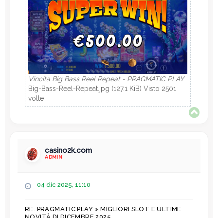
Vincita Big Bass Reel Repeat - PRAGMATIC PLAY
Big-Bass-Reel-Repeat.jpg (127.1 KiB) Visto 2501
volte
T
o
p
casino2k.com
ADMIN
M
04 dic 2025, 11:10
e
s
RE: PRAGMATIC PLAY » MIGLIORI SLOT E ULTIME
s
NOVITÀ DI DICEMBRE 2025