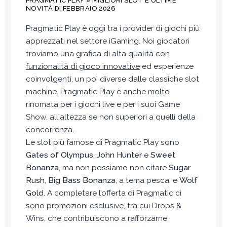
PRAGMATIC PLAY » MIGLIORI SLOT E ULTIME
s
NOVITÀ DI FEBBRAIO 2026
a
g
Pragmatic Play è oggi tra i provider di giochi più
g
apprezzati nel settore iGaming. Noi giocatori
i
o
troviamo una
grafica di alta qualità con
funzionalità di gioco innovative
ed esperienze
coinvolgenti, un po' diverse dalle classiche slot
machine. Pragmatic Play è anche molto
rinomata per i giochi live e per i suoi Game
Show, all'altezza se non superiori a quelli della
concorrenza.
Le slot più famose di Pragmatic Play sono
Gates of Olympus
,
John Hunter
e
Sweet
Bonanza
, ma non possiamo non citare
Sugar
Rush
,
Big Bass Bonanza
, a tema pesca, e
Wolf
Gold
. A completare l’offerta di Pragmatic ci
sono promozioni esclusive, tra cui Drops &
Wins, che contribuiscono a rafforzarne