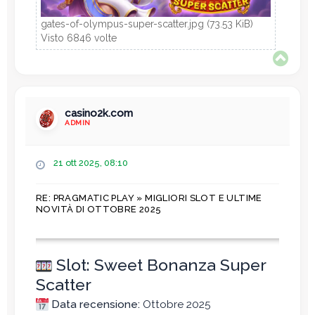
gates-of-olympus-super-scatter.jpg (73.53 KiB)
Visto 6846 volte
T
o
p
casino2k.com
ADMIN
M
21 ott 2025, 08:10
e
s
RE: PRAGMATIC PLAY » MIGLIORI SLOT E ULTIME
s
NOVITÀ DI OTTOBRE 2025
a
g
g
i
Slot: Sweet Bonanza Super
o
Scatter
Data recensione:
Ottobre 2025