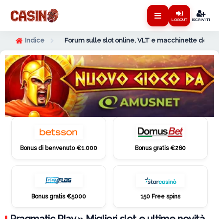
LOGOUT
ISCRIVITI
Indice
Forum sulle slot online, VLT e macchinette dei ba
Bonus di benvenuto €1.000
Bonus gratis €260
Bonus gratis €5000
150 Free spins
Pragmatic Play » Migliori slot e ultime novità