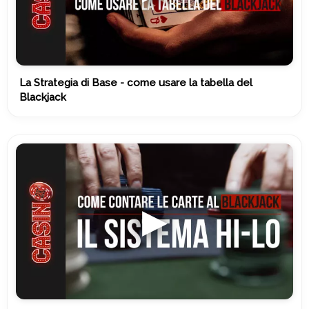
La Strategia di Base - come usare la tabella del
Blackjack