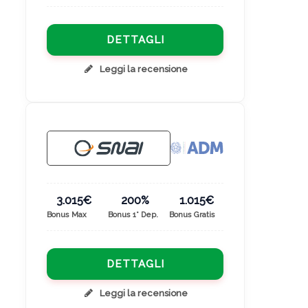
DETTAGLI
Leggi la recensione
3.015€
200%
1.015€
Bonus Max
Bonus 1° Dep.
Bonus Gratis
DETTAGLI
Leggi la recensione