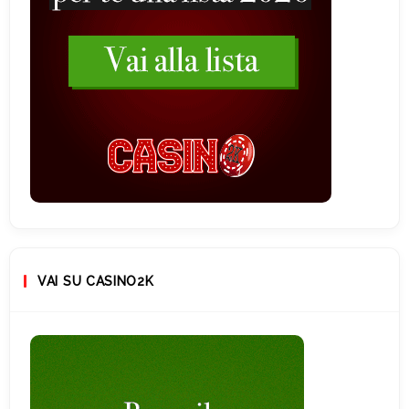
VAI SU CASINO2K