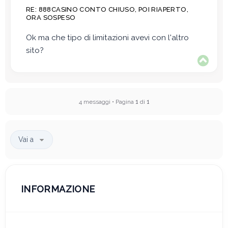
s
RE: 888CASINO CONTO CHIUSO, POI RIAPERTO,
s
ORA SOSPESO
a
g
Ok ma che tipo di limitazioni avevi con l'altro
g
sito?
i
T
o
o
p
4 messaggi • Pagina
1
di
1
Vai a
INFORMAZIONE