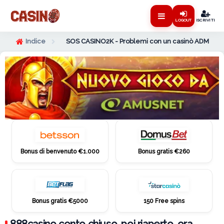
LOGOUT
ISCRIVITI
Indice
SOS CASINO2K - Problemi con un casinò ADM
Bonus di benvenuto €1.000
Bonus gratis €260
Bonus gratis €5000
150 Free spins
888casino conto chiuso, poi riaperto, ora