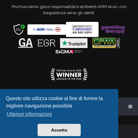
Promuoviamo gioco responsabile e ambienti ADM sicuri, con
trasparenza verso gli utenti.
Questo sito utilizza cookie al fine di fornire la
migliore navigazione possibile
Indice
Ulteriori informazioni
Accetto