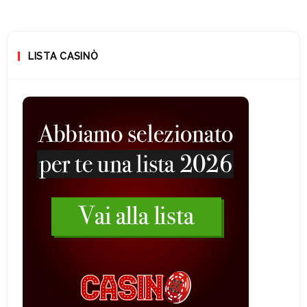
LISTA CASINÒ