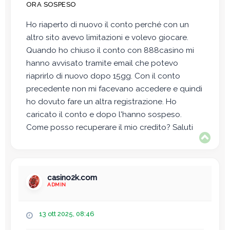
ORA SOSPESO
a
g
Ho riaperto di nuovo il conto perché con un
g
altro sito avevo limitazioni e volevo giocare.
i
o
Quando ho chiuso il conto con 888casino mi
hanno avvisato tramite email che potevo
riaprirlo di nuovo dopo 15gg. Con il conto
precedente non mi facevano accedere e quindi
ho dovuto fare un altra registrazione. Ho
caricato il conto e dopo l'hanno sospeso.
Come posso recuperare il mio credito? Saluti
T
o
p
casino2k.com
ADMIN
M
13 ott 2025, 08:46
e