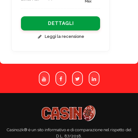
Max
DETTAGLI
Leggi la recensione
Casino2k® è un sito informativo e di comparazione nel rispetto del
D.L. 87/2018.