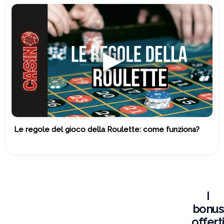
Le regole del gioco della Roulette: come funziona?
I
bonus
offert