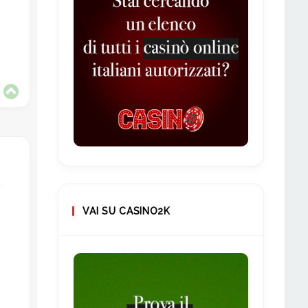
T
o
p
VAI SU CASINO2K