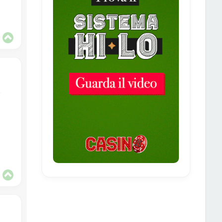
T
o
p
T
o
p