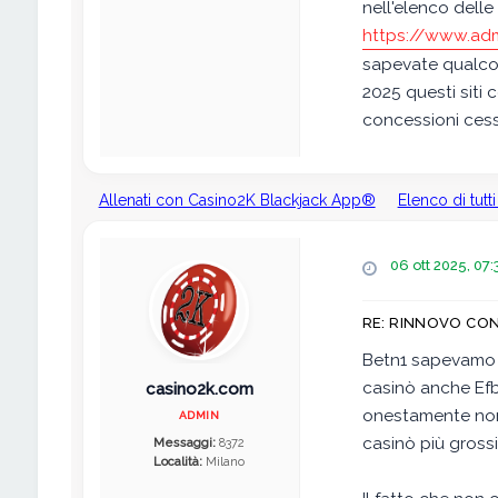
nell'elenco dell
https://www.adm
sapevate qualcos
2025 questi siti
concessioni cesse
Allenati con Casino2K Blackjack App®
Elenco di tutti 
M
06 ott 2025, 07:
e
s
RE: RINNOVO CO
s
a
Betn1 sapevamo d
g
casinò anche Efb
casino2k.com
g
i
onestamente non 
ADMIN
o
casinò più grossi
Messaggi:
8372
Località:
Milano