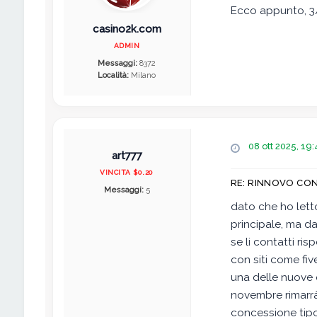
a
Ecco appunto, 3
g
casino2k.com
g
i
ADMIN
o
Messaggi:
8372
Località:
Milano
M
08 ott 2025, 19:
art777
e
s
VINCITA $0.20
RE: RINNOVO CO
s
Messaggi:
5
a
dato che ho letto
g
principale, ma d
g
i
se li contatti ri
o
con siti come fi
una delle nuove 
novembre rimarrà s
concessione tipo 