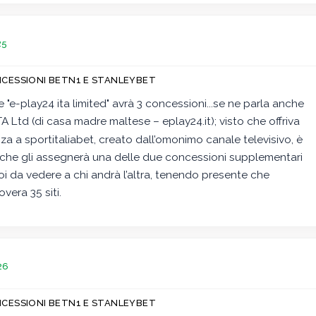
25
NCESSIONI BETN1 E STANLEYBET
he "e-play24 ita limited" avrà 3 concessioni...se ne parla anche
4 ITA Ltd (di casa madre maltese – eplay24.it); visto che offriva
za a sportitaliabet, creato dall’omonimo canale televisivo, è
che gli assegnerà una delle due concessioni supplementari
poi da vedere a chi andrà l’altra, tenendo presente che
vera 35 siti.
26
NCESSIONI BETN1 E STANLEYBET