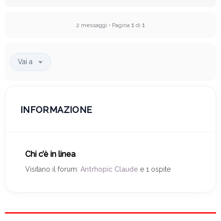
2 messaggi • Pagina
1
di
1
Vai a
INFORMAZIONE
Chi c’è in linea
Visitano il forum:
Antrhopic Claude
e 1 ospite