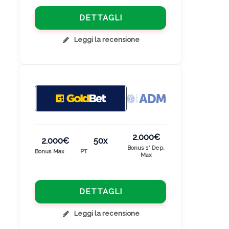
DETTAGLI
Leggi la recensione
2.000€
2.000€
50x
Bonus 1° Dep.
Bonus Max
PT
Max
DETTAGLI
Leggi la recensione