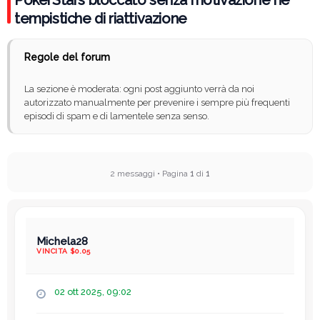
tempistiche di riattivazione
Regole del forum
La sezione è moderata: ogni post aggiunto verrà da noi
autorizzato manualmente per prevenire i sempre più frequenti
episodi di spam e di lamentele senza senso.
2 messaggi • Pagina
1
di
1
Michela28
VINCITA $0.05
M
02 ott 2025, 09:02
e
s