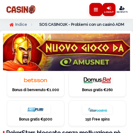
LOGOUT
ISCRIVITI
Indice
SOS CASINO2K - Problemi con un casinò ADM
Bonus di benvenuto €1.000
Bonus gratis €260
Bonus gratis €5000
150 Free spins
PokerStars bloccato senza motivazione nè