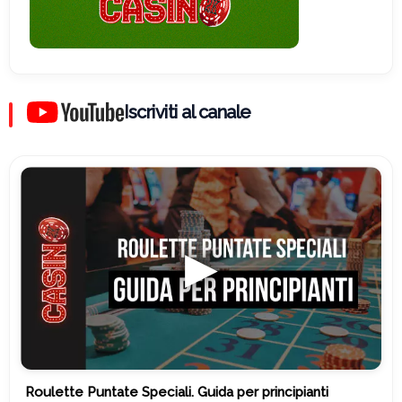
Iscriviti al canale
Roulette Puntate Speciali. Guida per principianti