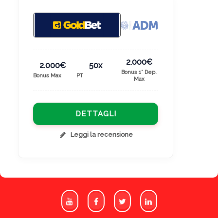
2.000€
2.000€
50x
Bonus 1° Dep.
Bonus Max
PT
Max
DETTAGLI
Leggi la recensione