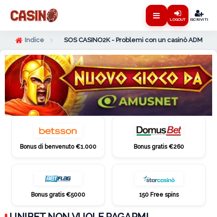
LOGOUT
ISCRIVITI
Indice
SOS CASINO2K - Problemi con un casinò ADM
Bonus di benvenuto €1.000
Bonus gratis €260
Bonus gratis €5000
150 Free spins
UNIBET NON VUOLE PAGARMI