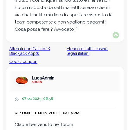
mutuo ! Comunque mando tutto e niente non
ho più risposta da settimane! Il servizio clienti
via chat inutile mi dice di aspettare risposta dal
team competente e non vogliono pagarmi !
Cosa possa fare ? Avvocato ?
T
o
p
Allenati con Casino2K
Elenco di tutti i casinò
Blackjack App®
legali italiani
Codici coupon
LucaAdmin
ADMIN
M
07 ott 2025, 08:58
e
s
RE: UNIBET NON VUOLE PAGARMI
s
a
CIao e benvenuto nel forum.
g