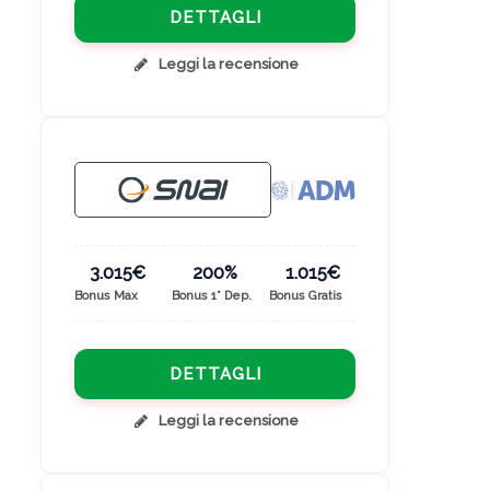
DETTAGLI
Leggi la recensione
3.015€
200%
1.015€
Bonus Max
Bonus 1° Dep.
Bonus Gratis
DETTAGLI
Leggi la recensione