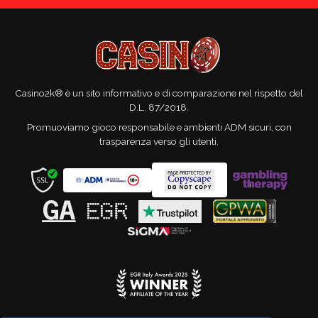
Casino2k® è un sito informativo e di comparazione nel rispetto del
D.L. 87/2018.
Promuoviamo gioco responsabile e ambienti ADM sicuri, con
trasparenza verso gli utenti.