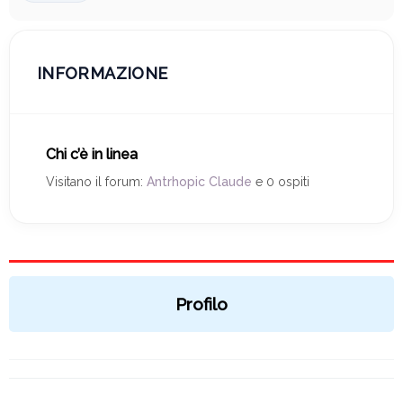
INFORMAZIONE
Chi c’è in linea
Visitano il forum:
Antrhopic Claude
e 0 ospiti
Profilo