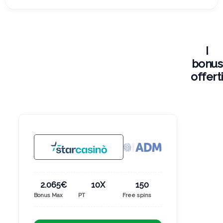
I
bonus
offert
2.065€
10X
150
Bonus Max
PT
Free spins