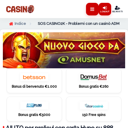
LOGOUT
ISCRIVITI
Indice
SOS CASINO2K - Problemi con un casinò ADM
Bonus di benvenuto €1.000
Bonus gratis €260
Bonus gratis €5000
150 Free spins
AIUTO per prelievi con carta Hype su 888