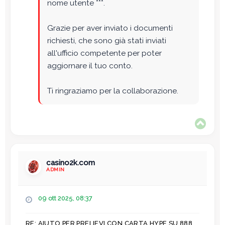
nome utente ***.
Grazie per aver inviato i documenti
richiesti, che sono già stati inviati
all'ufficio competente per poter
aggiornare il tuo conto.
Ti ringraziamo per la collaborazione.
T
o
p
casino2k.com
ADMIN
M
09 ott 2025, 08:37
e
s
RE: AIUTO PER PRELIEVI CON CARTA HYPE SU 888