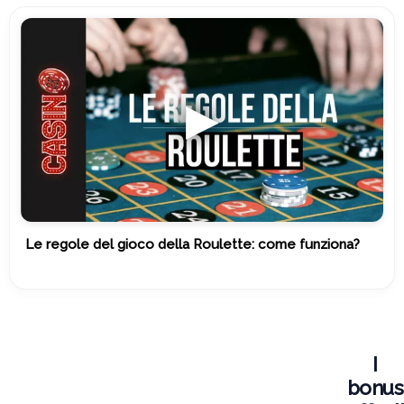
Le regole del gioco della Roulette: come funziona?
I
bonus