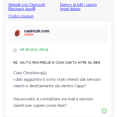
Allenati con Casino2K
Elenco di tutti i casinò
Blackjack App®
legali italiani
Codici coupon
casino2k.com
ADMIN
M
08 ott 2025, 08:29
e
s
RE: AIUTO PER PRELIEVI CON CARTA HYPE SU 888
s
a
Ciao Christino452,
g
i dati aggiuntivi ti sono stati chiesti dal servizio
g
i
clienti o direttamente da dentro l'app?
o
Hai provato a contattare via mail il servizio
clienti per capire come fare?
T
o