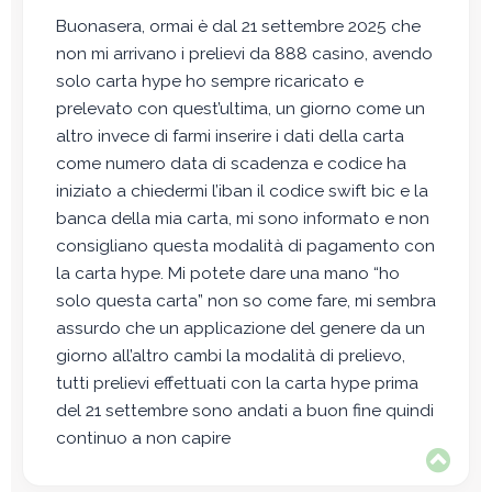
a
Buonasera, ormai è dal 21 settembre 2025 che
g
non mi arrivano i prelievi da 888 casino, avendo
g
i
solo carta hype ho sempre ricaricato e
o
prelevato con quest’ultima, un giorno come un
altro invece di farmi inserire i dati della carta
come numero data di scadenza e codice ha
iniziato a chiedermi l’iban il codice swift bic e la
banca della mia carta, mi sono informato e non
consigliano questa modalità di pagamento con
la carta hype. Mi potete dare una mano “ho
solo questa carta” non so come fare, mi sembra
assurdo che un applicazione del genere da un
giorno all’altro cambi la modalità di prelievo,
tutti prelievi effettuati con la carta hype prima
del 21 settembre sono andati a buon fine quindi
continuo a non capire
T
o
p