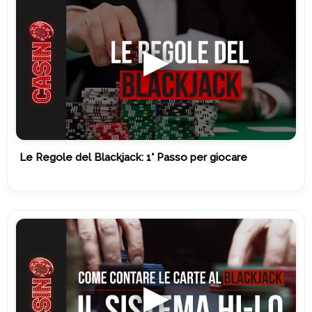
Le Regole del Blackjack: 1° Passo per giocare