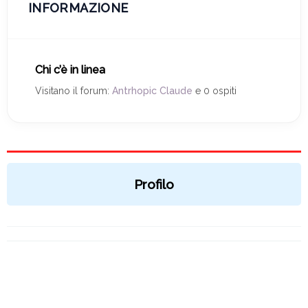
INFORMAZIONE
Chi c’è in linea
Visitano il forum:
Antrhopic Claude
e 0 ospiti
Profilo