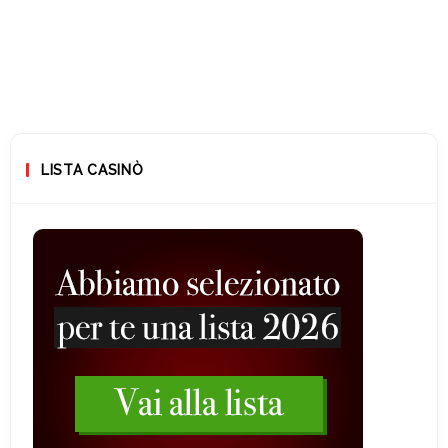
LISTA CASINÒ