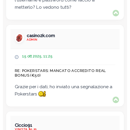
metterlo? Lo vedono tutti?
T
o
p
casino2k.com
ADMIN
M
15 ott 2025, 11:25
e
s
RE: POKERSTARS: MANCATO ACCREDITO REAL
s
BONUS (€50)
a
g
Grazie per i dati, ho inviato una segnalazione a
g
Pokerstars
i
T
o
o
p
Ciccio91
VINCITA $0.20