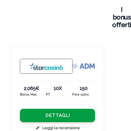
I
bonus
offert
2.065€
10X
150
Bonus Max
PT
Free spins
DETTAGLI
Leggi la recensione