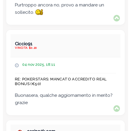
g
Purtroppo ancora no, provo a mandare un
g
sollecito.
i
T
o
o
p
Ciccio91
VINCITA $0.20
M
04 nov 2025, 18:11
e
s
RE: POKERSTARS: MANCATO ACCREDITO REAL
s
BONUS (€50)
a
g
Buonasera, qualche aggiornamento in merito?
g
grazie
i
T
o
o
p