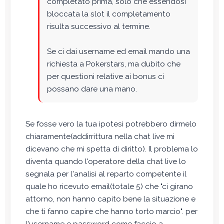
completato prima, solo che essendosi
bloccata la slot il completamento
risulta successivo al termine.
Se ci dai username ed email mando una
richiesta a Pokerstars, ma dubito che
per questioni relative ai bonus ci
possano dare una mano.
Se fosse vero la tua ipotesi potrebbero dirmelo
chiaramente(addirrittura nella chat live mi
dicevano che mi spetta di diritto). Il problema lo
diventa quando l'operatore della chat live lo
segnala per l'analisi al reparto competente il
quale ho ricevuto email(totale 5) che "ci girano
attorno, non hanno capito bene la situazione e
che ti fanno capire che hanno torto marcio". per
l'username e password come faccio a