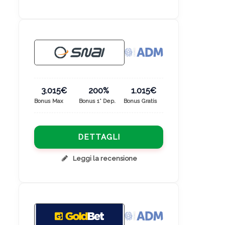
3.015€
200%
1.015€
Bonus Max
Bonus 1° Dep.
Bonus Gratis
DETTAGLI
Leggi la recensione