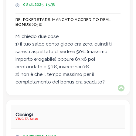
M
08 ott 2025, 15:38
e
s
RE: POKERSTARS: MANCATO ACCREDITO REAL
s
BONUS (€50)
a
g
Mi chiedo due cose:
g
1) il tuo saldo conto gioco era zero, quindi ti
i
o
saresti aspettato di vedere 50€ (massimo
importo erogabile) oppure 63.36 poi
arrotondato a 50€, invece hai 0€
2) non è che il tempo massimo per il
completamento del bonus era scaduto?
T
o
p
Ciccio91
VINCITA $0.20
M