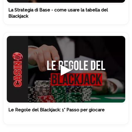
La Strategia di Base - come usare la tabella del
Blackjack
Le Regole del Blackjack: 1° Passo per giocare