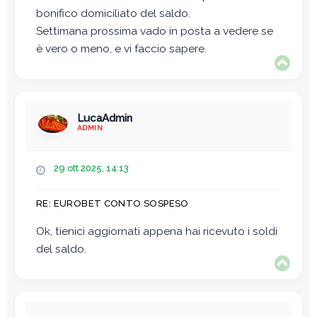
o
bonifico domiciliato del saldo.
Settimana prossima vado in posta a vedere se
è vero o meno, e vi faccio sapere.
T
o
p
LucaAdmin
ADMIN
M
29 ott 2025, 14:13
e
s
RE: EUROBET CONTO SOSPESO
s
a
Ok, tienici aggiornati appena hai ricevuto i soldi
g
del saldo.
g
T
i
o
o
p