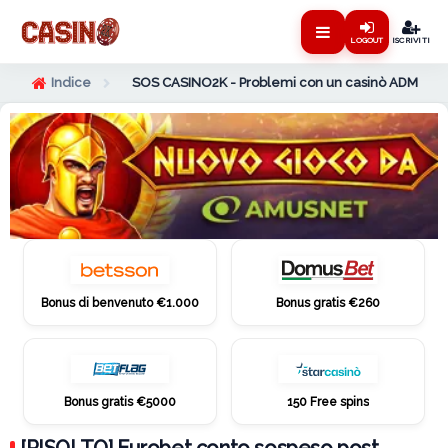
LOGOUT
ISCRIVITI
Indice
SOS CASINO2K - Problemi con un casinò ADM
Bonus di benvenuto €1.000
Bonus gratis €260
Bonus gratis €5000
150 Free spins
[RISOLTO] Eurobet conto sospeso post