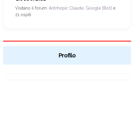
Visitano il forum:
Antrhopic Claude
,
Google [Bot]
e
21 ospiti
Profilo