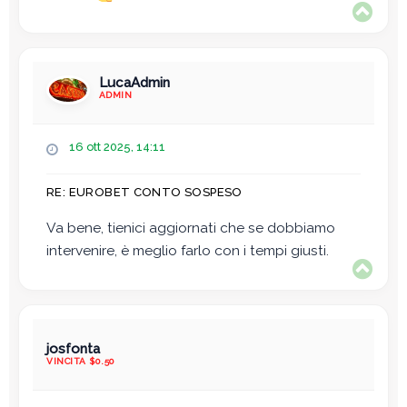
T
o
p
LucaAdmin
ADMIN
M
16 ott 2025, 14:11
e
s
RE: EUROBET CONTO SOSPESO
s
a
Va bene, tienici aggiornati che se dobbiamo
g
intervenire, è meglio farlo con i tempi giusti.
g
T
i
o
o
p
josfonta
VINCITA $0.50