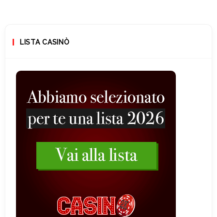
LISTA CASINÒ