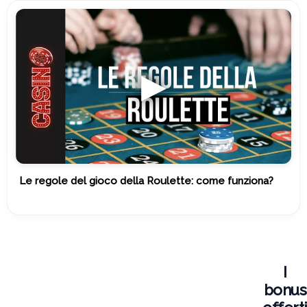
Le regole del gioco della Roulette: come funziona?
I
bonus