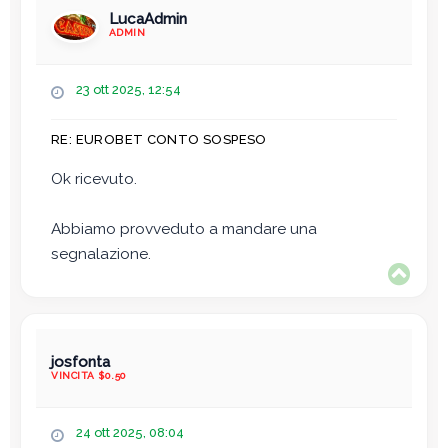
LucaAdmin
ADMIN
M
23 ott 2025, 12:54
e
s
RE: EUROBET CONTO SOSPESO
s
a
Ok ricevuto.
g
g
i
Abbiamo provveduto a mandare una
o
segnalazione.
T
o
p
josfonta
VINCITA $0.50
M
24 ott 2025, 08:04