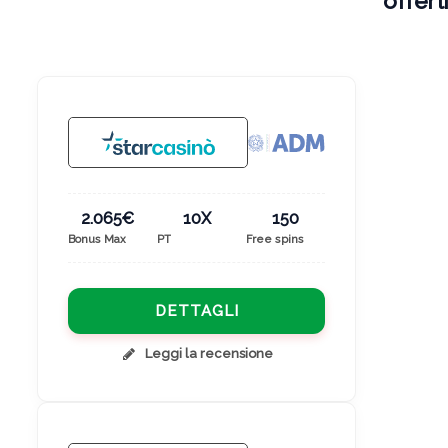
offert
2.065€
10X
150
Bonus Max
PT
Free spins
DETTAGLI
Leggi la recensione