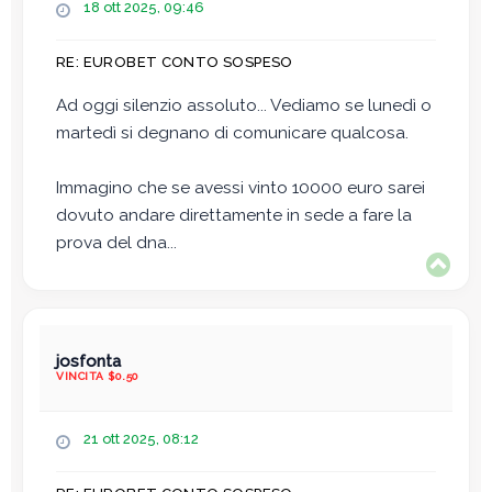
M
18 ott 2025, 09:46
e
s
RE: EUROBET CONTO SOSPESO
s
a
Ad oggi silenzio assoluto... Vediamo se lunedì o
g
martedì si degnano di comunicare qualcosa.
g
i
o
Immagino che se avessi vinto 10000 euro sarei
dovuto andare direttamente in sede a fare la
prova del dna...
T
o
p
josfonta
VINCITA $0.50
M
21 ott 2025, 08:12
e
s