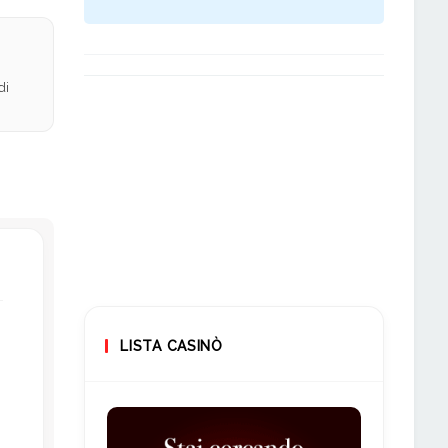
di
LISTA CASINÒ