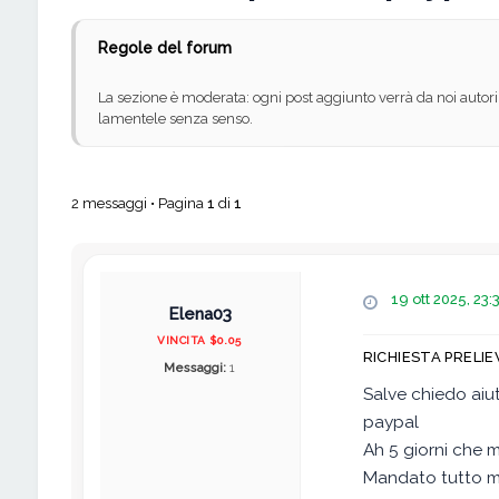
Regole del forum
La sezione è moderata: ogni post aggiunto verrà da noi auto
lamentele senza senso.
2 messaggi • Pagina
1
di
1
M
19 ott 2025, 23:
Elena03
e
s
VINCITA $0.05
RICHIESTA PRELI
s
Messaggi:
1
a
Salve chiedo aiut
g
paypal
g
i
Ah 5 giorni che 
o
Mandato tutto m