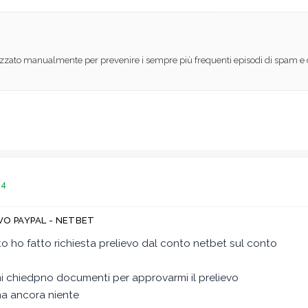
rizzato manualmente per prevenire i sempre più frequenti episodi di spam e 
34
EVO PAYPAL - NETBET
o ho fatto richiesta prelievo dal conto netbet sul conto
mi chiedpno documenti per approvarmi il prelievo
a ancora niente