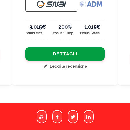
3.015€
200%
1.015€
Bonus Max
Bonus 1° Dep.
Bonus Gratis
DETTAGLI
Leggi la recensione