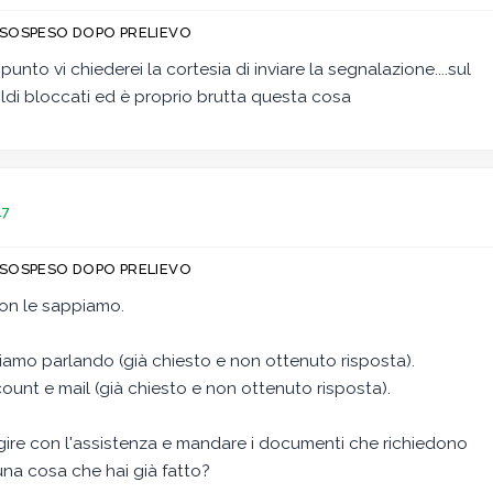
 SOSPESO DOPO PRELIEVO
unto vi chiederei la cortesia di inviare la segnalazione....sul
ldi bloccati ed è proprio brutta questa cosa
17
 SOSPESO DOPO PRELIEVO
on le sappiamo.
tiamo parlando (già chiesto e non ottenuto risposta).
ount e mail (già chiesto e non ottenuto risposta).
agire con l'assistenza e mandare i documenti che richiedono
è una cosa che hai già fatto?