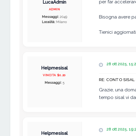
per far accelerar
LucaAdmin
g
i
ADMIN
o
Bisogna avere paz
Messaggi:
2049
Località:
Milano
Tienici aggiornat
M
28 ott 2025, 15:
Helpmesisal
e
s
VINCITA $0.20
RE: CONTO SISAL
s
Messaggi:
5
a
Grazie, una doma
g
tempo sisal vi da
g
i
o
M
28 ott 2025, 19:
Helpmesisal
e