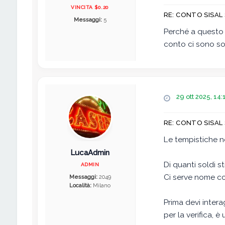
s
VINCITA $0.20
RE: CONTO SISAL
s
Messaggi:
5
a
Perché a questo p
g
conto ci sono so
g
i
o
M
29 ott 2025, 14:
e
s
RE: CONTO SISAL
s
a
Le tempistiche n
g
LucaAdmin
g
i
Di quanti soldi s
ADMIN
o
Ci serve nome cc
Messaggi:
2049
Località:
Milano
Prima devi inter
per la verifica, 