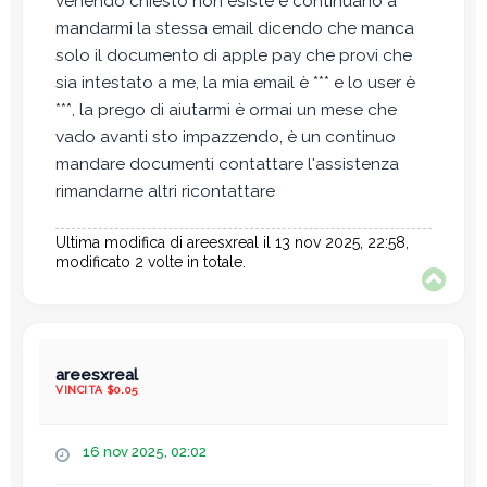
venendo chiesto non esiste e continuano a
mandarmi la stessa email dicendo che manca
solo il documento di apple pay che provi che
sia intestato a me, la mia email è *** e lo user è
***, la prego di aiutarmi è ormai un mese che
vado avanti sto impazzendo, è un continuo
mandare documenti contattare l'assistenza
rimandarne altri ricontattare
Ultima modifica di
areesxreal
il 13 nov 2025, 22:58,
modificato 2 volte in totale.
T
o
p
areesxreal
VINCITA $0.05
M
16 nov 2025, 02:02
e