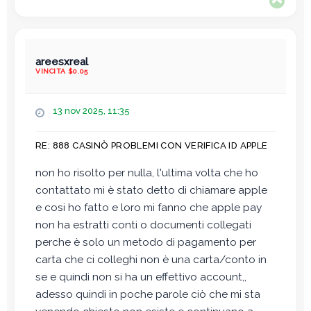
o
o
p
areesxreal
VINCITA $0.05
M
13 nov 2025, 11:35
e
s
RE: 888 CASINÒ PROBLEMI CON VERIFICA ID APPLE
s
a
non ho risolto per nulla, l'ultima volta che ho
g
contattato mi è stato detto di chiamare apple
g
i
e cosi ho fatto e loro mi fanno che apple pay
o
non ha estratti conti o documenti collegati
perche è solo un metodo di pagamento per
carta che ci colleghi non è una carta/conto in
se e quindi non si ha un effettivo account,,
adesso quindi in poche parole ciò che mi sta