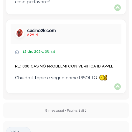
caso perfavore?
g
T
i
o
o
p
casino2k.com
ADMIN
M
12 dic 2025, 08:44
e
s
RE: 888 CASINÒ PROBLEMI CON VERIFICA ID APPLE
s
a
Chiudo il topic e segno come RISOLTO.
g
g
T
o
i
p
o
8 messaggi • Pagina
1
di
1