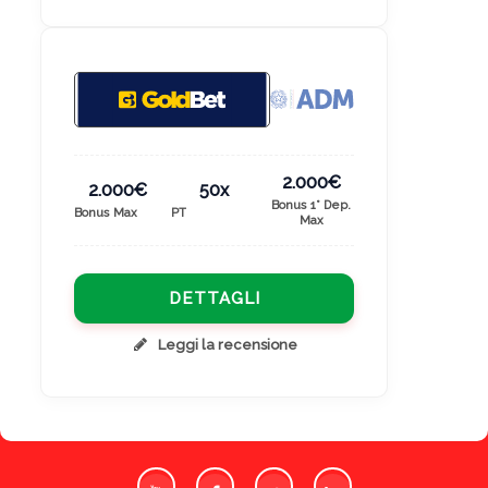
2.000€
2.000€
50x
Bonus 1° Dep.
Bonus Max
PT
Max
DETTAGLI
Leggi la recensione