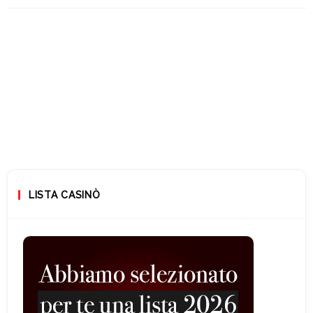
LISTA CASINÒ