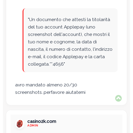
"Un documento che attesti la titolarità
del tuo account Applepay (uno
screenshot dell'account), che mostri il
tuo nome e cognome, la data di
nascita, il numero di contatto, l'indirizzo
e-mail, il codice Applepay e la carta
collegata.**4656"
avro mandato almeno 20/30
screenshots..perfavore aiutatemi
T
o
p
casino2k.com
ADMIN