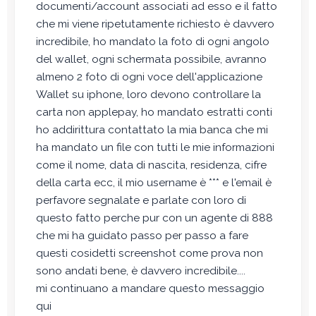
documenti/account associati ad esso e il fatto
che mi viene ripetutamente richiesto è davvero
incredibile, ho mandato la foto di ogni angolo
del wallet, ogni schermata possibile, avranno
almeno 2 foto di ogni voce dell'applicazione
Wallet su iphone, loro devono controllare la
carta non applepay, ho mandato estratti conti
ho addirittura contattato la mia banca che mi
ha mandato un file con tutti le mie informazioni
come il nome, data di nascita, residenza, cifre
della carta ecc, il mio username è *** e l'email è
perfavore segnalate e parlate con loro di
questo fatto perche pur con un agente di 888
che mi ha guidato passo per passo a fare
questi cosidetti screenshot come prova non
sono andati bene, è davvero incredibile....
mi continuano a mandare questo messaggio
qui