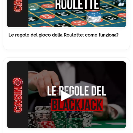
Le regole del gioco della Roulette: come funziona?