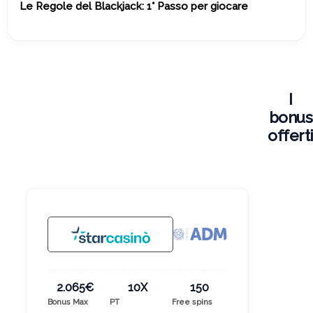
Le Regole del Blackjack: 1° Passo per giocare
I
bonus
offert
2.065€
10X
150
Bonus Max
PT
Free spins