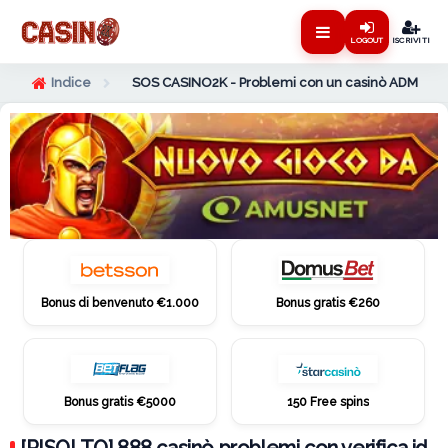
LOGOUT
ISCRIVITI
Indice
SOS CASINO2K - Problemi con un casinò ADM
Bonus di benvenuto €1.000
Bonus gratis €260
Bonus gratis €5000
150 Free spins
[RISOLTO] 888 casinò problemi con verifica id