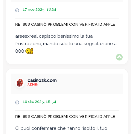
M
17 nov 2025, 18:24
e
s
RE: 888 CASINÒ PROBLEMI CON VERIFICA ID APPLE
s
a
areesxreal capisco benissimo la tua
g
frustrazione, mando subito una segnalazione a
g
i
888
o
T
o
p
casino2k.com
ADMIN
M
10 dic 2025, 16:54
e
s
RE: 888 CASINÒ PROBLEMI CON VERIFICA ID APPLE
s
a
Ci puoi confermare che hanno risolto il tuo
g