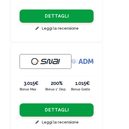
DETTAGLI
Leggi la recensione
3.015€
200%
1.015€
Bonus Max
Bonus 1° Dep.
Bonus Gratis
DETTAGLI
Leggi la recensione