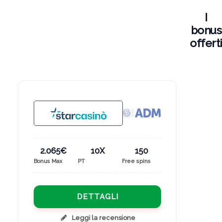
I
bonus
offert
2.065€
10X
150
Bonus Max
PT
Free spins
DETTAGLI
Leggi la recensione