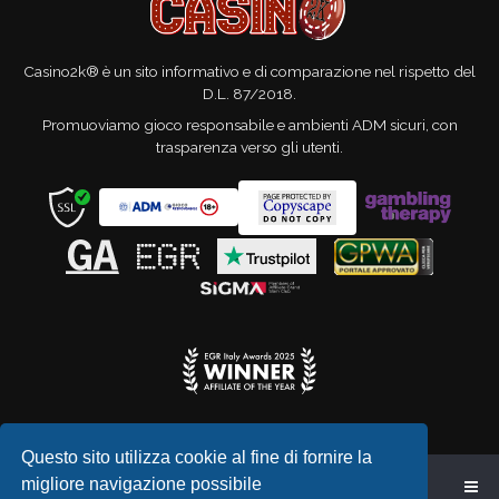
Casino2k® è un sito informativo e di comparazione nel rispetto del
D.L. 87/2018.
Promuoviamo gioco responsabile e ambienti ADM sicuri, con
trasparenza verso gli utenti.
Questo sito utilizza cookie al fine di fornire la
migliore navigazione possibile
Indice