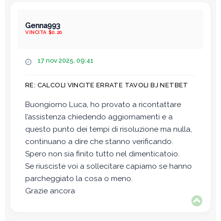
Genna993
VINCITA $0.20
M
17 nov 2025, 09:41
e
s
RE: CALCOLI VINCITE ERRATE TAVOLI BJ NETBET
s
a
Buongiorno Luca, ho provato a ricontattare
g
l’assistenza chiedendo aggiornamenti e a
g
i
questo punto dei tempi di risoluzione ma nulla,
o
continuano a dire che stanno verificando.
Spero non sia finito tutto nel dimenticatoio.
Se riusciste voi a sollecitare capiamo se hanno
parcheggiato la cosa o meno.
Grazie ancora
T
o
p