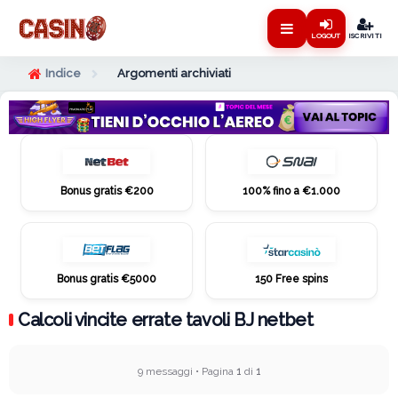
LOGOUT
ISCRIVITI
Indice
Argomenti archiviati
Bonus gratis €200
100% fino a €1.000
Bonus gratis €5000
150 Free spins
Calcoli vincite errate tavoli BJ netbet
9 messaggi • Pagina
1
di
1