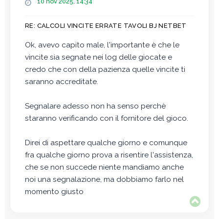
M
10 nov 2025, 14:34
e
s
RE: CALCOLI VINCITE ERRATE TAVOLI BJ NETBET
s
a
Ok, avevo capito male, l'importante è che le
g
vincite sia segnate nei log delle giocate e
g
i
credo che con della pazienza quelle vincite ti
o
saranno accreditate.
Segnalare adesso non ha senso perchè
staranno verificando con il fornitore del gioco.
Direi di aspettare qualche giorno e comunque
fra qualche giorno prova a risentire l'assistenza,
che se non succede niente mandiamo anche
noi una segnalazione, ma dobbiamo farlo nel
momento giusto
T
o
p