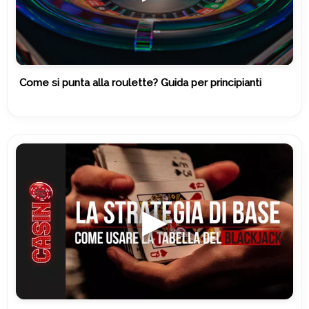
Come si punta alla roulette? Guida per principianti