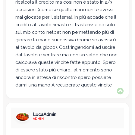
ricalcola il credito ma cosí non é stato in 2/3
occasioni (come se quelle mani non le avessi
mai giocate per il sistema). In più accade che il
credito al tavolo rimasto si trasferisse da solo
sul mio conto netbet non permettendo più di
giocare la mano successiva (come se avessi 0
al tavolo da gioco). Costringendomi ad uscire
dal tavolo e rientrare ma con un saldo che non
calcolava queste vincite fatte appunto. Spero
di essere stato più chiaro.. al momento sono
ancora in attesa di riscontro spero possiate
darmi una mano A recuperate queste vincite
T
o
p
LucaAdmin
ADMIN