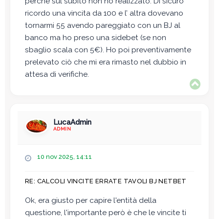
perché sul subito non ho realizzato. Di sicuro
g
i
ricordo una vincita da 100 e l’ altra dovevano
o
tornarmi 55 avendo pareggiato con un BJ al
banco ma ho preso una sidebet (se non
sbaglio scala con 5€). Ho poi preventivamente
prelevato ciò che mi era rimasto nel dubbio in
attesa di verifiche.
T
o
p
LucaAdmin
ADMIN
M
10 nov 2025, 14:11
e
s
RE: CALCOLI VINCITE ERRATE TAVOLI BJ NETBET
s
a
Ok, era giusto per capire l'entità della
g
questione, l'importante però è che le vincite ti
g