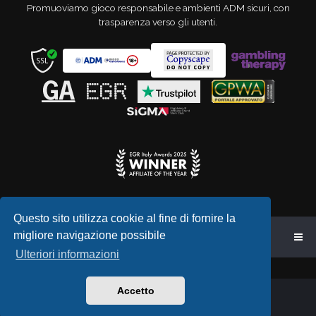
Promuoviamo gioco responsabile e ambienti ADM sicuri, con
trasparenza verso gli utenti.
Questo sito utilizza cookie al fine di fornire la
migliore navigazione possibile
Indice
Ulteriori informazioni
Accetto