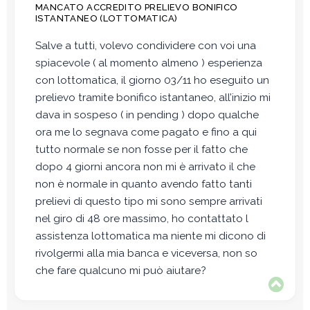
MANCATO ACCREDITO PRELIEVO BONIFICO
s
ISTANTANEO (LOTTOMATICA)
a
g
Salve a tutti, volevo condividere con voi una
g
spiacevole ( al momento almeno ) esperienza
i
o
con lottomatica, il giorno 03/11 ho eseguito un
prelievo tramite bonifico istantaneo, all’inizio mi
dava in sospeso ( in pending ) dopo qualche
ora me lo segnava come pagato e fino a qui
tutto normale se non fosse per il fatto che
dopo 4 giorni ancora non mi è arrivato il che
non è normale in quanto avendo fatto tanti
prelievi di questo tipo mi sono sempre arrivati
nel giro di 48 ore massimo, ho contattato l
assistenza lottomatica ma niente mi dicono di
rivolgermi alla mia banca e viceversa, non so
che fare qualcuno mi può aiutare?
T
o
p