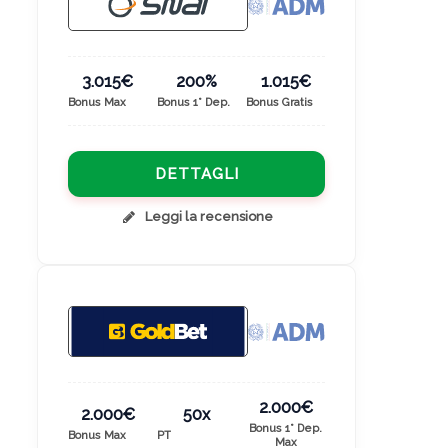
3.015€
200%
1.015€
Bonus Max
Bonus 1° Dep.
Bonus Gratis
DETTAGLI
Leggi la recensione
2.000€
2.000€
50x
Bonus 1° Dep.
Bonus Max
PT
Max