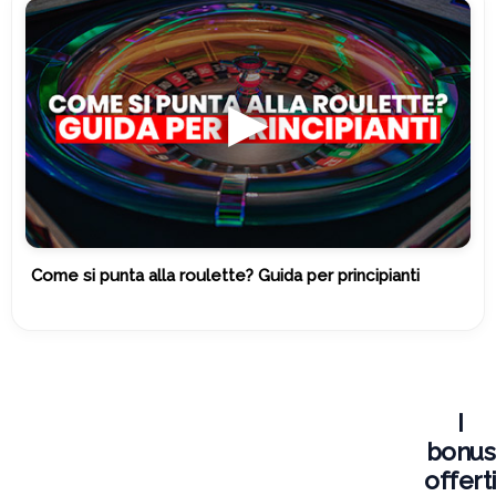
Come si punta alla roulette? Guida per principianti
I
bonus
offert