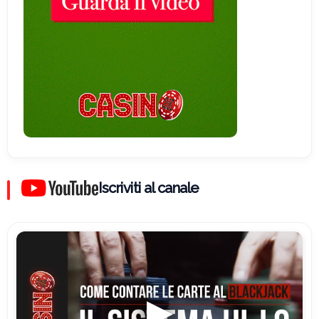
Iscriviti al canale