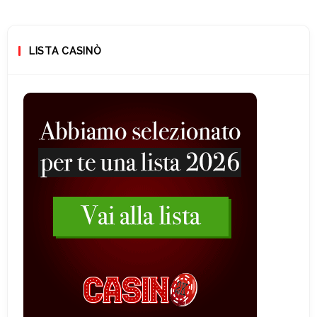
LISTA CASINÒ