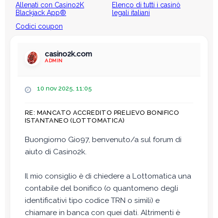
Allenati con Casino2K
Elenco di tutti i casinò
Blackjack App®
legali italiani
Codici coupon
casino2k.com
ADMIN
M
10 nov 2025, 11:05
e
s
RE: MANCATO ACCREDITO PRELIEVO BONIFICO
s
ISTANTANEO (LOTTOMATICA)
a
g
Buongiorno Gio97, benvenuto/a sul forum di
g
aiuto di Casino2k.
i
o
Il mio consiglio è di chiedere a Lottomatica una
contabile del bonifico (o quantomeno degli
identificativi tipo codice TRN o simili) e
chiamare in banca con quei dati. Altrimenti è