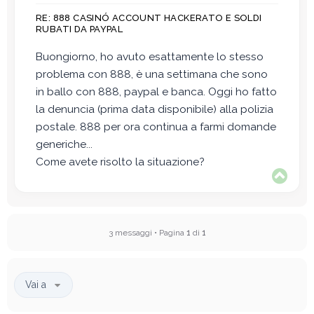
s
RE: 888 CASINÓ ACCOUNT HACKERATO E SOLDI
s
RUBATI DA PAYPAL
a
g
Buongiorno, ho avuto esattamente lo stesso
g
problema con 888, è una settimana che sono
i
o
in ballo con 888, paypal e banca. Oggi ho fatto
la denuncia (prima data disponibile) alla polizia
postale. 888 per ora continua a farmi domande
generiche...
Come avete risolto la situazione?
T
o
p
3 messaggi • Pagina
1
di
1
Vai a