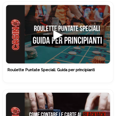
Roulette Puntate Speciali. Guida per principianti