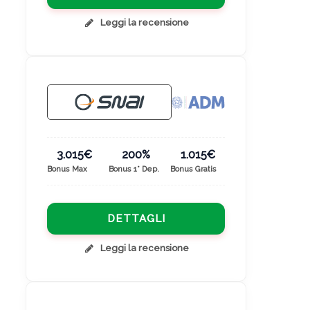
Leggi la recensione
3.015€
200%
1.015€
Bonus Max
Bonus 1° Dep.
Bonus Gratis
DETTAGLI
Leggi la recensione