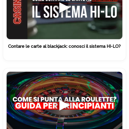
Contare le carte al blackjack: conosci il sistema HI-LO?