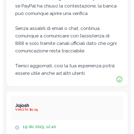
se PayPal ha chiuso la contestazione, la banca
può comunque aprire una verifica.
Senza assalirli di email o chat, continua
comunque a comunicare con l’assistenza di
888 e solo tramite canali ufficiali dato che ogni
comunicazione resta tracciabile.
Tienici aggiornati, così la tua esperienza potrà
essere utile anche ad altri utenti.
T
o
p
Jojosh
VINCITA $0.05
M
19 dic 2025, 12:40
e