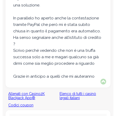
una soluzione.
In parallelo ho aperto anche la contestazione
tramite PayPal che però mi è stata subito
chiusa in quanto il pagamento era automatico.
Ha senso segnalare anche all’istituto di credito
?
Scrivo perché vedendo che non è una truffa
successa solo a me e magari qualcuno sa già
dirmi come sia meglio procedere a riguardo
Grazie in anticipo a quelli che mi aiuteranno
T
o
p
Allenati con Casino2K
Elenco di tutti i casinò
Blackjack App®
legali italiani
Codici coupon