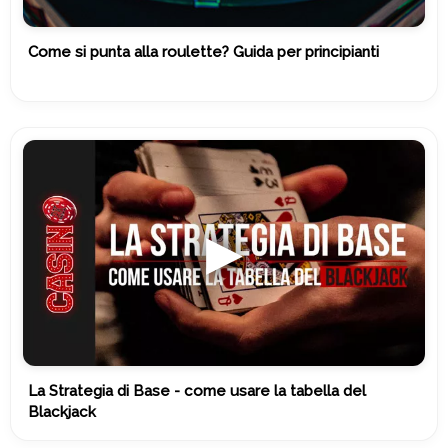
Come si punta alla roulette? Guida per principianti
La Strategia di Base - come usare la tabella del
Blackjack