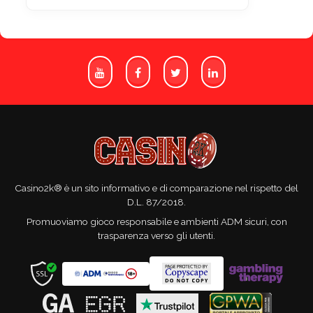
Casino2k® è un sito informativo e di comparazione nel rispetto del
D.L. 87/2018.
Promuoviamo gioco responsabile e ambienti ADM sicuri, con
trasparenza verso gli utenti.