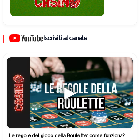
Iscriviti al canale
Le regole del gioco della Roulette: come funziona?