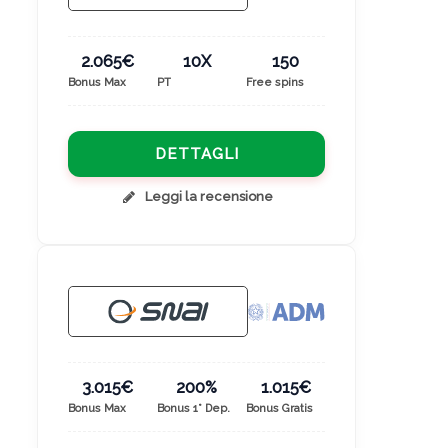
2.065€
10X
150
Bonus Max
PT
Free spins
DETTAGLI
Leggi la recensione
3.015€
200%
1.015€
Bonus Max
Bonus 1° Dep.
Bonus Gratis