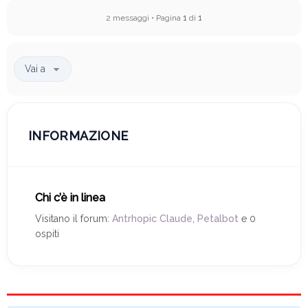
2 messaggi • Pagina
1
di
1
Vai a
INFORMAZIONE
Chi c’è in linea
Visitano il forum:
Antrhopic Claude
,
Petalbot
e 0
ospiti