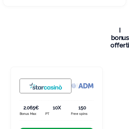
I
bonus
offert
2.065€
10X
150
Bonus Max
PT
Free spins