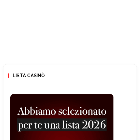
LISTA CASINÒ